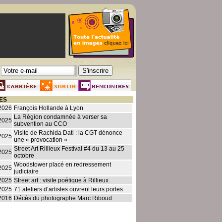
ES
2026
François Hollande à Lyon
La Région condamnée à verser sa
2025
subvention au CCO
Visite de Rachida Dati : la CGT dénonce
2025
une « provocation »
Street Art Rillieux Festival #4 du 13 au 25
2025
octobre
Woodstower placé en redressement
2025
judiciaire
2025
Street art : visite poétique à Rillieux
2025
71 ateliers d’artistes ouvrent leurs portes
2016
Décès du photographe Marc Riboud