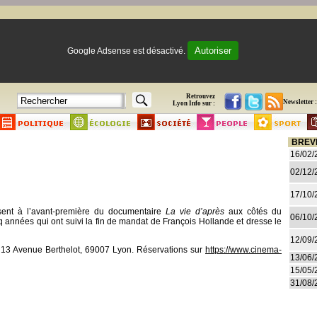
Autoriser
Google Adsense est désactivé.
Retrouvez
Newsletter :
Lyon Info sur :
BREV
16/02/
02/12/
17/10/
sent à l’avant-première du documentaire
La vie d’après
aux côtés du
06/10/
inq années qui ont suivi la fin de mandat de François Hollande et dresse le
12/09/
, 13 Avenue Berthelot, 69007 Lyon. Réservations sur
https://www.cinema-
13/06/
15/05/
31/08/