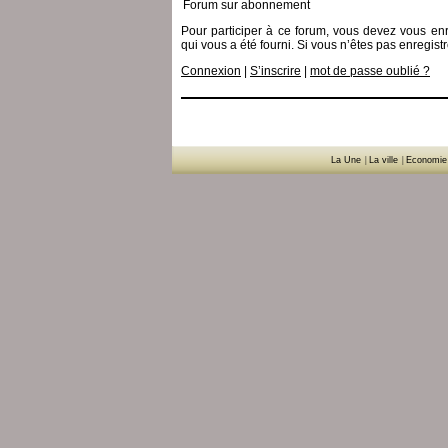
Forum sur abonnement
Pour participer à ce forum, vous devez vous enre
qui vous a été fourni. Si vous n’êtes pas enregist
Connexion
|
S’inscrire
|
mot de passe oublié ?
La Une
|
La ville
|
Economie