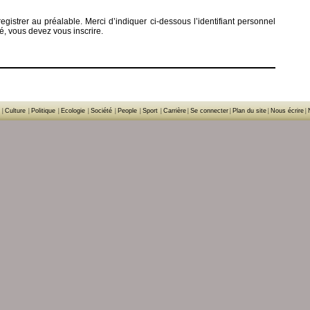
gistrer au préalable. Merci d’indiquer ci-dessous l’identifiant personnel
ré, vous devez vous inscrire.
|
Culture
|
Politique
|
Ecologie
|
Société
|
People
|
Sport
|
Carrière
|
Se connecter
|
Plan du site
|
Nous écrire
|