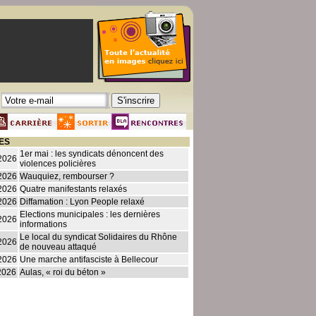
ES
1er mai : les syndicats dénoncent des
2026
violences policières
2026
Wauquiez, rembourser ?
2026
Quatre manifestants relaxés
2026
Diffamation : Lyon People relaxé
Elections municipales : les dernières
2026
informations
Le local du syndicat Solidaires du Rhône
2026
de nouveau attaqué
2026
Une marche antifasciste à Bellecour
2026
Aulas, « roi du béton »