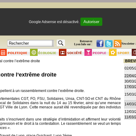
Autoriser
Google Adsense est désactivé.
Retrouvez
Newsletter :
Lyon Info sur :
 contre l’extrême droite
BREV
02/05/
ntre l’extrême droite
22/04/
30/03/
17/03/
pellent à un rassemblement contre l’extrême droite.
15/03/
tementales CGT, FO, FSU, Solidaires, Unsa, CNT-SO et CNT du Rhône
local de Solidaires dans la nuit du 14 au 15 février, ainsi qu’une menace
14/03/
 CGT Ville de Lyon. Cette menace aurait été revendiquée par des individus
12/03/
11/03/
ts s’inscrivent dans une stratégie d’intimidation et affirment leur volonté
expression et le droit à la contestation. Le rassemblement se veut un temps
nces »
.
Travail de Lyon, place Guichard, Lyon 3ème