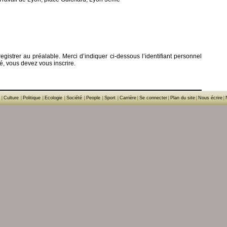
gistrer au préalable. Merci d’indiquer ci-dessous l’identifiant personnel
ré, vous devez vous inscrire.
|
Culture
|
Politique
|
Ecologie
|
Société
|
People
|
Sport
|
Carrière
|
Se connecter
|
Plan du site
|
Nous écrire
|