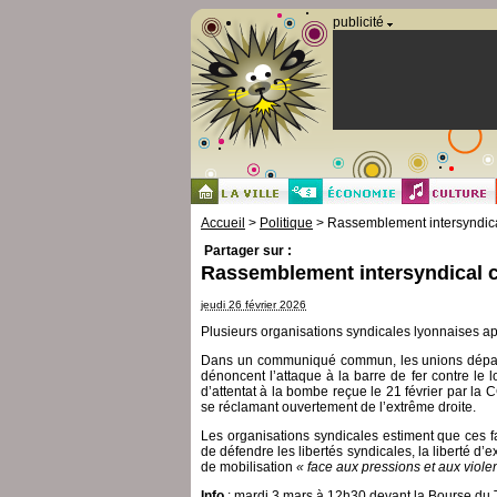
Panneau de gestion des cookies
publicité
Accueil
>
Politique
> Rassemblement intersyndical
Partager sur :
Rassemblement intersyndical co
jeudi 26 février 2026
Plusieurs organisations syndicales lyonnaises ap
Dans un communiqué commun, les unions dépar
dénoncent l’attaque à la barre de fer contre le 
d’attentat à la bombe reçue le 21 février par la
se réclamant ouvertement de l’extrême droite.
Les organisations syndicales estiment que ces fai
de défendre les libertés syndicales, la liberté d’
de mobilisation
« face aux pressions et aux viole
Info
: mardi 3 mars à 12h30 devant la Bourse du 