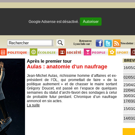
Autoriser
Google Adsense est désactivé.
Retrouvez
Newsletter :
Lyon Info sur :
Après le premier tour
BREV
Aulas : anatomie d'un naufrage
16/05/
Jean-Michel Aulas, richissime homme d’affaires et ex-
02/05/
président de l’OL, qui promettait de faire « de la
politique autrement » et de chasser le maire sortant
23/04/
Grégory Doucet, est passé en l’espace de quelques
22/04/
semaines du statut d’archi-favori des sondages à celui
30/03/
de probable futur perdant. Chronique d’un naufrage
annoncé en six actes.
17/03/
La suite
15/03/
14/03/