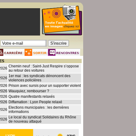
ES
Chemin neuf : Saint-Just Respire s’oppose
2026
au retour des voitures
1er mai : les syndicats dénoncent des
2026
violences policières
2026
Prison avec sursis pour un supporter violent
2026
Wauquiez, rembourser ?
2026
Quatre manifestants relaxés
2026
Diffamation : Lyon People relaxé
Elections municipales : les dernières
2026
informations
Le local du syndicat Solidaires du Rhône
2026
de nouveau attaqué