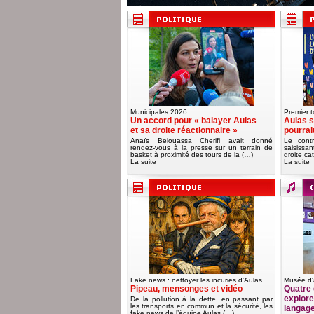
Municipales 2026
Premier t
Un accord pour « balayer Aulas
Aulas s
et sa droite réactionnaire »
pourrai
Anaïs Belouassa Cherifi avait donné
Le contr
rendez-vous à la presse sur un terrain de
saisissa
basket à proximité des tours de la (…)
droite ca
La suite
La suite
Fake news : nettoyer les incuries d'Aulas
Musée d'
Pipeau, mensonges et vidéo
Quatre 
explorer
De la pollution à la dette, en passant par
les transports en commun et la sécurité, les
langag
fake news de l’équipe Aulas (…)