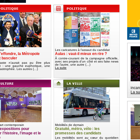
our
Les caricatures à l'assaut du candidat
'effondre, la Métropole
Aulas : vaut-il mieux en rire ?
t basculer
À contre-courant de la campagne officielle,
avec ses projets d’un côté et ses fake news
aste n’aurait pas pu être plus
de l’autre, une autre (…)
nt : une gauche euphorique, une
La suite
tastrophée. Les autres (…)
incan
La su
art contemporain
Mobilités de demain
expositions pour
Gratuité, métro, vélo : les
 l'histoire, l'image et le
promesses des candidats
e
Les mobilités sont au cœur du quotidien