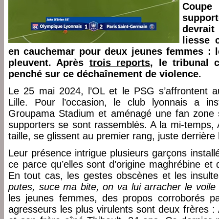
Coup
support
devrai
liesse 
en cauchemar pour deux jeunes femmes : le
pleuvent. Après
trois reports
, le tribunal 
penché sur ce déchaînement de violence.
Le 25 mai 2024, l’OL et le PSG s’affrontent 
Lille. Pour l’occasion, le club lyonnais a i
Groupama Stadium et aménagé une fan zone s
supporters se sont rassemblés. A la mi-temps, 
taille, se glissent au premier rang, juste derrière l
Leur présence intrigue plusieurs garçons installé
ce parce qu’elles sont d’origine maghrébine et 
En tout cas, les gestes obscènes et les insult
putes, suce ma bite, on va lui arracher le voile
les jeunes femmes, des propos corroborés p
agresseurs les plus virulents sont deux frères :