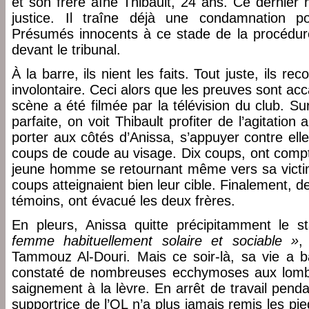
et son frère aîné Thibault, 24 ans. Ce dernier 
justice. Il traîne déjà une condamnation po
Présumés innocents à ce stade de la procédur
devant le tribunal.
À la barre, ils nient les faits. Tout juste, ils 
involontaire. Ceci alors que les preuves sont accab
scène a été filmée par la télévision du club. S
parfaite, on voit Thibault profiter de l’agitati
porter aux côtés d’Anissa, s’appuyer contre elle
coups de coude au visage. Dix coups, ont compta
jeune homme se retournant même vers sa victi
coups atteignaient bien leur cible. Finalement, d
témoins, ont évacué les deux frères.
En pleurs, Anissa quitte précipitamment le 
femme habituellement solaire et sociable »
,
Tammouz Al-Douri. Mais ce soir-là, sa vie a 
constaté de nombreuses ecchymoses aux lombai
saignement à la lèvre. En arrêt de travail pend
supportrice de l’OL n’a plus jamais remis les 