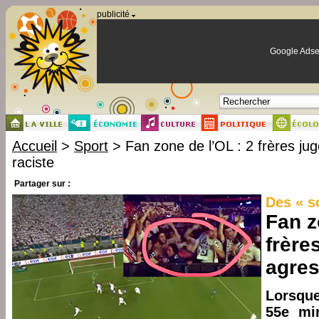
Panneau de gestion des cookies
publicité
Google Adse
Accueil
>
Sport
> Fan zone de l’OL : 2 frères ju
raciste
Partager sur :
Des « s
Fan z
frère
agres
Lorsque
55e min