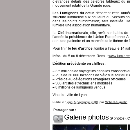
d’étranges détails des célèbres tableaux du 
mouvement rotatif de la Grande roue.
Les Lumignons du cœur
désertent cette année
structure lumineuse aux couleurs du Secours p
dans les points d’information) sera installée. D
lumière une association humanitaire.
La
Cité Internationale
, elle, revêt ses habits d
l’année la présidence de l’Union Européenne. A
dont une patinoire et un marché sur le thème d
Pour finir, le
feu d’artifice
, tombé à l’eau le 14 jui
Infos
: du 5 au 8 décembre. Rens. :
www.lumieres.
L’édition précédente en chiffres :
–
3,5 millions de voyageurs dans les transports
–
Plus de 20 000 locations de Vélo’v le soir du 
–
Près de 40 délégations étrangères officielles
–
500 artistes et techniciens mobilisés
–
8 millions de lumignons vendus
Visuels : ville de Lyon
Publié le :
jeudi 5 novembre 2009
, par
Michael Augustin
Partager sur :
Galerie photos
(9 photos).
C