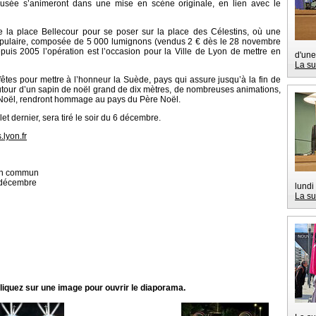
musée s’animeront dans une mise en scène originale, en lien avec le
 la place Bellecour pour se poser sur la place des Célestins, où une
opulaire, composée de 5 000 lumignons (vendus 2 € dès le 28 novembre
epuis 2005 l’opération est l’occasion pour la Ville de Lyon de mettre en
d'une
La su
e fêtes pour mettre à l’honneur la Suède, pays qui assure jusqu’à la fin de
utour d’un sapin de noël grand de dix mètres, de nombreuses animations,
e Noël, rendront hommage au pays du Père Noël.
llet dernier, sera tiré le soir du 6 décembre.
lyon.fr
 en commun
8 décembre
lundi
La su
liquez sur une image pour ouvrir le diaporama.