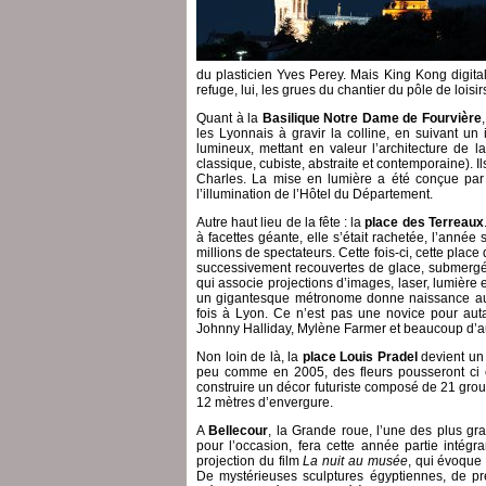
du plasticien Yves Perey. Mais King Kong digita
refuge, lui, les grues du chantier du pôle de lois
Quant à la
Basilique Notre Dame de Fourvière
les Lyonnais à gravir la colline, en suivant un 
lumineux, mettant en valeur l’architecture de l
classique, cubiste, abstraite et contemporaine). I
Charles. La mise en lumière a été conçue pa
l’illumination de l’Hôtel du Département.
Autre haut lieu de la fête : la
place des Terreaux
à facettes géante, elle s’était rachetée, l’anné
millions de spectateurs. Cette fois-ci, cette plac
successivement recouvertes de glace, submergées
qui associe projections d’images, laser, lumière e
un gigantesque métronome donne naissance au fi
fois à Lyon. Ce n’est pas une novice pour auta
Johnny Halliday, Mylène Farmer et beaucoup d’a
Non loin de là, la
place Louis Pradel
devient un 
peu comme en 2005, des fleurs pousseront ci e
construire un décor futuriste composé de 21 grou
12 mètres d’envergure.
A
Bellecour
, la Grande roue, l’une des plus gr
pour l’occasion, fera cette année partie intég
projection du film
La nuit au musée
, qui évoque
De mystérieuses sculptures égyptiennes, de p