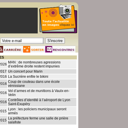
ES
MAN : de nombreuses agressions
2026
d’extrême droite restent impunies
2017
Un concert pour Marin
2016
La Sucrière enfile le bikini
Coup de couteau dans une école
2016
vénissiane
Vol d’armes et de munitions à Vaulx-en-
2016
Velin
Contrôles d’identité à l’aéroport de Lyon
2016
Saint-Exupéry
Lyon : les policiers municipaux seront
2015
armés
La préfecture ferme une salle de prière
2015
salafiste