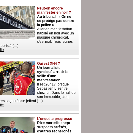
Peut-on encore
manifester en noir ?
Au tribunal : « On ne
se protège pas contre
la police »
Aller en manifestation
habillé en noir avec un
masque chirurgical,
c'est mal. Trois jeunes
 appris à (…)
ite
Qui est XH4 ?
Un journaliste
syndiqué arrêté la
veille d'une
manifestation
Il est 20h17 lorsque
Sébastien L. rentre
chez lui. Dans le hall de
son immeuble, cinq
iers cagoulés se jettent (…)
ite
L'enquête progresse
Rixe mortelle : sept
suspects arrêtés,
d'autres recherchés