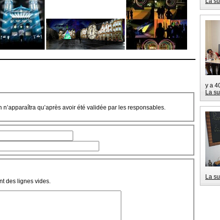
La su
y a 4
La su
on n’apparaîtra qu’après avoir été validée par les responsables.
La su
t des lignes vides.