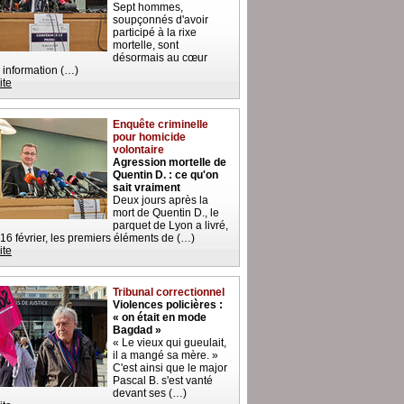
Sept hommes,
soupçonnés d'avoir
participé à la rixe
mortelle, sont
désormais au cœur
 information (…)
ite
Enquête criminelle
pour homicide
volontaire
Agression mortelle de
Quentin D. : ce qu'on
sait vraiment
Deux jours après la
mort de Quentin D., le
parquet de Lyon a livré,
 16 février, les premiers éléments de (…)
ite
Tribunal correctionnel
Violences policières :
« on était en mode
Bagdad »
« Le vieux qui gueulait,
il a mangé sa mère. »
C'est ainsi que le major
Pascal B. s'est vanté
devant ses (…)