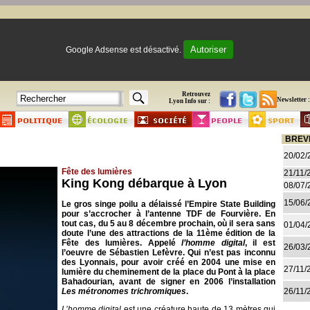
Autoriser
Google Adsense est désactivé.
Retrouvez
Newsletter :
Lyon Info sur :
BREV
20/02/
Fête des lumières
21/11/
King Kong débarque à Lyon
08/07/
15/06/
Le gros singe poilu a délaissé l’Empire State Building
pour s’accrocher à l’antenne TDF de Fourvière. En
tout cas, du 5 au 8 décembre prochain, où il sera sans
01/04/
doute l’une des attractions de la 11ème édition de la
Fête des lumières. Appelé
l’homme digital
, il est
26/03/
l’oeuvre de Sébastien Lefèvre. Qui n’est pas inconnu
des Lyonnais, pour avoir créé en 2004 une mise en
27/11/
lumière du cheminement de la place du Pont à la place
Bahadourian, avant de signer en 2006 l’installation
Les métronomes trichromiques
.
26/11/
L’homme digital
est une créature haute de 13 mètres qui