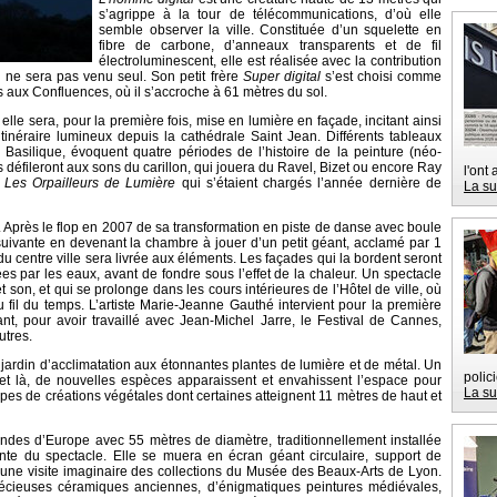
s’agrippe à la tour de télécommunications, d’où elle
semble observer la ville. Constituée d’un squelette en
fibre de carbone, d’anneaux transparents et de fil
électroluminescent, elle est réalisée avec la contribution
l ne sera pas venu seul. Son petit frère
Super digital
s’est choisi comme
irs aux Confluences, où il s’accroche à 61 mètres du sol.
, elle sera, pour la première fois, mise en lumière en façade, incitant ainsi
itinéraire lumineux depuis la cathédrale Saint Jean. Différents tableaux
a Basilique, évoquent quatre périodes de l’histoire de la peinture (néo-
ls défileront aux sons du carillon, qui jouera du Ravel, Bizet ou encore Ray
l'ont
r
Les Orpailleurs de Lumière
qui s’étaient chargés l’année dernière de
La su
. Après le flop en 2007 de sa transformation en piste de danse avec boule
e suivante en devenant la chambre à jouer d’un petit géant, acclamé par 1
e du centre ville sera livrée aux éléments. Les façades qui la bordent seront
 par les eaux, avant de fondre sous l’effet de la chaleur. Un spectacle
t son, et qui se prolonge dans les cours intérieures de l’Hôtel de ville, où
l du temps. L’artiste Marie-Jeanne Gauthé intervient pour la première
nt, pour avoir travaillé avec Jean-Michel Jarre, le Festival de Cannes,
utres.
jardin d’acclimatation aux étonnantes plantes de lumière et de métal. Un
polic
t là, de nouvelles espèces apparaissent et envahissent l’espace pour
La su
pes de créations végétales dont certaines atteignent 11 mètres de haut et
andes d’Europe avec 55 mètres de diamètre, traditionnellement installée
rante du spectacle. Elle se muera en écran géant circulaire, support de
 une visite imaginaire des collections du Musée des Beaux-Arts de Lyon.
récieuses céramiques anciennes, d’énigmatiques peintures médiévales,