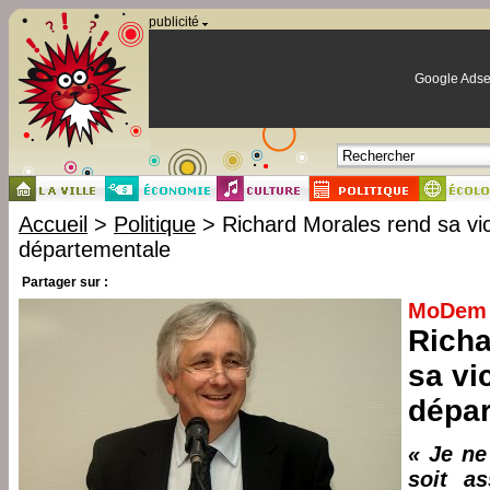
Panneau de gestion des cookies
publicité
Google Adse
Accueil
>
Politique
> Richard Morales rend sa vi
départementale
Partager sur :
MoDem
Richa
sa vi
dépar
« Je n
soit as