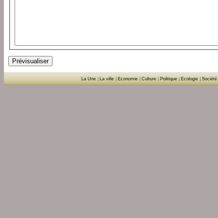
La Une
|
La ville
|
Economie
|
Culture
|
Politique
|
Ecologie
|
Société