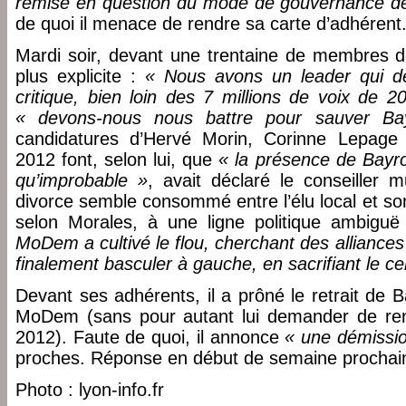
remise en question du mode de gouvernance de
de quoi il menace de rendre sa carte d’adhérent
Mardi soir, devant une trentaine de membres de
plus explicite :
« Nous avons un leader qui dés
critique, bien loin des 7 millions de voix de 2
« devons-nous nous battre pour sauver B
candidatures d’Hervé Morin, Corinne Lepage 
2012 font, selon lui, que
« la présence de Bayro
qu’improbable »
, avait déclaré le conseiller m
divorce semble consommé entre l’élu local et son
selon Morales, à une ligne politique ambiguë
MoDem a cultivé le flou, cherchant des alliances
finalement basculer à gauche, en sacrifiant le cen
Devant ses adhérents, il a prôné le retrait de 
MoDem (sans pour autant lui demander de ren
2012). Faute de quoi, il annonce
« une démissio
proches. Réponse en début de semaine prochai
Photo : lyon-info.fr