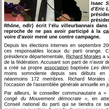
Isaac S
d’Eric 
présid
préside
Rhône, ndlr) écrit l’élu villeurbannais dan
reproche de ne pas avoir participé à la
c
voire d’avoir mené une contre campagne.
Depuis les élections internes en septembre 200
ces responsables locaux du parti orange. C
présidence départementale,
Richard Morales
a v
de la fédération. Accusant son parti de n’avoir 
a créé sa propre
association
baptisée
Les dém
moins somnolente depuis ses débuts en m
néanmoins 172 membres. Richard Morales p
l’occasion de l’assemblée générale annuelle en j
Par ailleurs, le conseiller communautaire a
« 
congé du Mouvement démocrate »
, en atte
Conseil national du parti qui se tiendra ce s