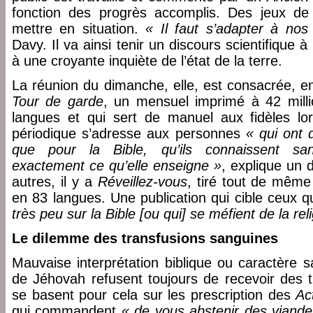
fonction des progrès accomplis. Des jeux de 
mettre en situation.
« Il faut s’adapter à nos 
Davy. Il va ainsi tenir un discours scientifique à 
à une croyante inquiète de l’état de la terre.
La réunion du dimanche, elle, est consacrée, en
Tour de garde
, un mensuel imprimé à 42 mill
langues et qui sert de manuel aux fidèles lor
périodique s’adresse aux personnes
« qui ont 
que pour la Bible, qu’ils connaissent sa
exactement ce qu’elle enseigne »
, explique un 
autres, il y a
Réveillez-vous
, tiré tout de même
en 83 langues. Une publication qui cible ceux q
très peu sur la Bible [ou qui] se méfient de la rel
Le dilemme des transfusions sanguines
Mauvaise interprétation biblique ou caractère 
de Jéhovah refusent toujours de recevoir des t
se basent pour cela sur les prescription des
Ac
qui commandent
« de vous abstenir des viandes