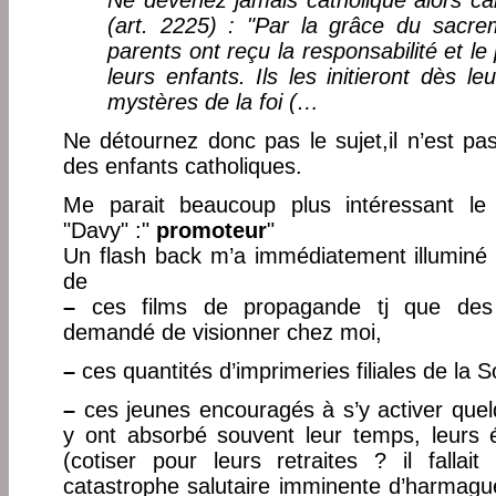
Ne devenez jamais catholique alors ca
(art. 2225) : "Par la grâce du sacre
parents ont reçu la responsabilité et le 
leurs enfants. Ils les initieront dès l
mystères de la foi (…
Ne détournez donc pas le sujet,il n’est pas
des enfants catholiques.
Me parait beaucoup plus intéressant le
"Davy" :"
promoteur
"
Un flash back m’a immédiatement illuminé 
de
–
ces films de propagande tj que des c
demandé de visionner chez moi,
–
ces quantités d’imprimeries filiales de la 
–
ces jeunes encouragés à s’y activer que
y ont absorbé souvent leur temps, leurs 
(cotiser pour leurs retraites ? il falla
catastrophe salutaire imminente d’harmagué