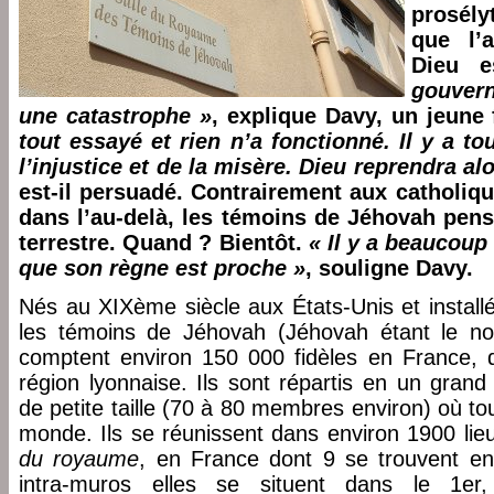
prosélyt
que l’
Dieu e
gouver
une catastrophe »
, explique Davy, un jeune
tout essayé et rien n’a fonctionné. Il y a to
l’injustice et de la misère. Dieu reprendra a
est-il persuadé. Contrairement aux catholiqu
dans l’au-delà, les témoins de Jéhovah pens
terrestre. Quand ? Bientôt.
« Il y a beaucoup
que son règne est proche »
, souligne Davy.
Nés au XIXème siècle aux États-Unis et install
les témoins de Jéhovah (Jéhovah étant le no
comptent environ 150 000 fidèles en France, 
région lyonnaise. Ils sont répartis en un gra
de petite taille (70 à 80 membres environ) où to
monde. Ils se réunissent dans environ 1900 lie
du royaume
, en France dont 9 se trouvent en
intra-muros elles se situent dans le 1