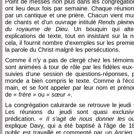
Point de messes non plus dans les congrégation
ont lieu deux fois par semaine. Chaque réuni
par un cantique et une prière. Chacun vient mun
de chants et d’un ouvrage intitulé
Rends pleine
du royaume de Dieu
. Un bouquin qui alter
explications de texte, tout en insistant sur la
cela, il fournit nombre d’exemples sur les premie
la parole du Christ malgré les persécutions.
Comme il n’y a pas de clergé chez les témoins
sont animées à tour de rôle par les fidèles eu
suivies d’une session de questions-réponses, p
monde a bien compris le texte. Comme à l’éco
main, et se font appeler par leur nom et prénom
de
« frère »
ou
« sœur »
.
La congrégation caluirarde se retrouve le jeudi
Les réunions du jeudi sont quasi exclusi
prédication.
« Il s’agit de nous donner les ou
explique Davy, qui a été baptisé à l’âge de 1
public est travaillé et commenté par un
Ancien