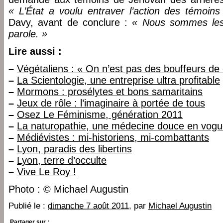
« L’État a voulu entraver l’action des témoin
Davy, avant de conclure :
« Nous sommes les
parole. »
Lire aussi :
–
Végétaliens : « On n’est pas des bouffeurs de 
–
La Scientologie, une entreprise ultra profitable
–
Mormons : prosélytes et bons samaritains
–
Jeux de rôle : l’imaginaire à portée de tous
–
Osez Le Féminisme, génération 2011
–
La naturopathie, une médecine douce en vog
–
Médiévistes : mi-historiens, mi-combattants
–
Lyon, paradis des libertins
–
Lyon, terre d’occulte
–
Vive Le Roy !
Photo : © Michael Augustin
Publié le :
dimanche 7 août 2011
, par
Michael Augustin
Partager sur :