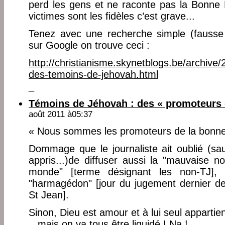
perd les gens et ne raconte pas la Bonne 
victimes sont les fidèles c’est grave...
Tenez avec une recherche simple (fausse 
sur Google on trouve ceci :
http://christianisme.skynetblogs.be/archive/2
des-temoins-de-jehovah.html
_
Témoins de Jéhovah : des « promoteurs 
août 2011 à05:37
« Nous sommes les promoteurs de la bonne 
Dommage que le journaliste ait oublié (sau
appris...)de diffuser aussi la "mauvaise n
monde" [terme désignant les non-TJ],
"harmagédon" [jour du jugement dernier de
St Jean].
Sinon, Dieu est amour et à lui seul appartien
...mais on va tous être liquidé ! Na !