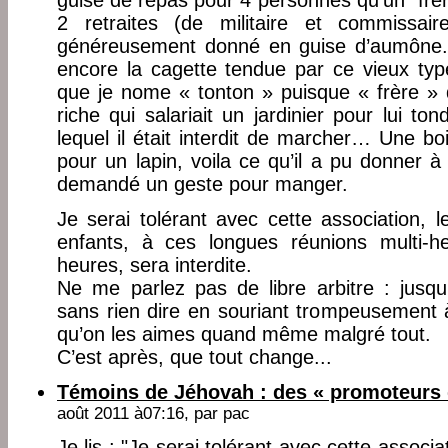
guise de repas pour 4 personnes qu’un "frèr
2 retraites (de militaire et commissai
généreusement donné en guise d’aumône. 3
encore la cagette tendue par ce vieux type t
que je nome « tonton » puisque « frère »
riche qui salariait un jardinier pour lui t
lequel il était interdit de marcher… Une bo
pour un lapin, voila ce qu’il a pu donner à 
demandé un geste pour manger.
Je serai tolérant avec cette association, 
enfants, à ces longues réunions multi-h
heures, sera interdite.
Ne me parlez pas de libre arbitre : jusqu
sans rien dire en souriant trompeusement 
qu’on les aimes quand même malgré tout.
C’est après, que tout change...
Témoins de Jéhovah : des « promoteurs 
août 2011 à07:16, par
pac
Je lis : "Je serai tolérant avec cette associa