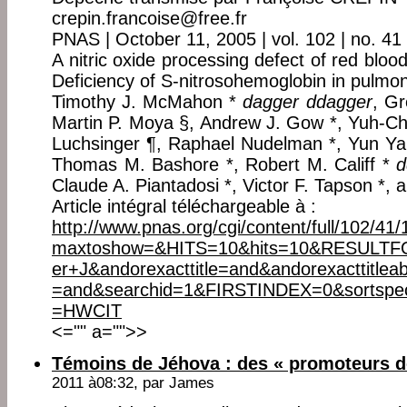
crepin.francoise@free.fr
PNAS | October 11, 2005 | vol. 102 | no. 4
A nitric oxide processing defect of red blood
Deficiency of S-nitrosohemoglobin in pulmo
Timothy J. McMahon *
dagger
ddagger
, G
Martin P. Moya §, Andrew J. Gow *, Yuh-Ch
Luchsinger ¶, Raphael Nudelman *, Yun Yan
Thomas M. Bashore *, Robert M. Califf *
d
Claude A. Piantadosi *, Victor F. Tapson *,
Article intégral téléchargeable à :
http://www.pnas.org/cgi/content/full/102/41
maxtoshow=&HITS=10&hits=10&RESULTF
er+J&andorexacttitle=and&andorexacttitlea
=and&searchid=1&FIRSTINDEX=0&sortspec
=HWCIT
<="" a="">>
Témoins de Jéhova : des « promoteurs d
2011 à08:32, par
James