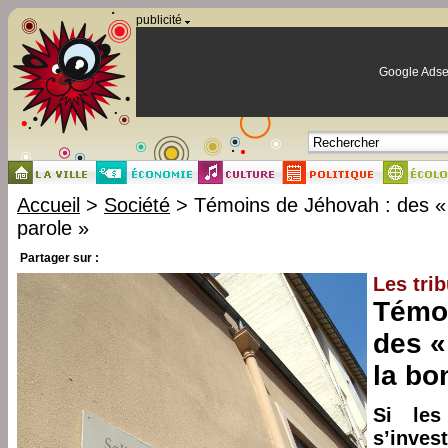
Panneau de gestion des cookies
publicité
Google Adse
Accueil
>
Société
> Témoins de Jéhovah : des «
parole »
Partager sur :
Les tri
Témoi
des «
la bo
Si les
s’inves