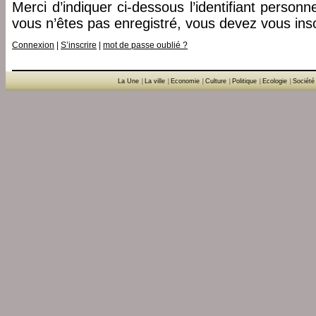
Merci d’indiquer ci-dessous l’identifiant personn
vous n’êtes pas enregistré, vous devez vous insc
Connexion
|
S’inscrire
|
mot de passe oublié ?
La Une
|
La ville
|
Economie
|
Culture
|
Politique
|
Ecologie
|
Société