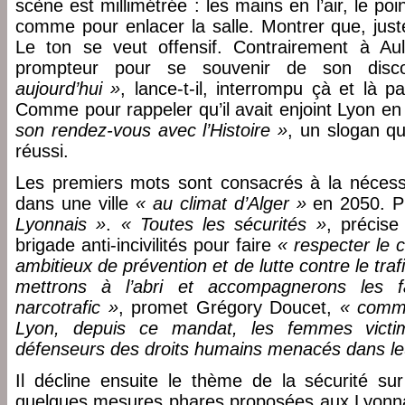
scène est millimétrée : les mains en l’air, le po
comme pour enlacer la salle. Montrer que, just
Le ton se veut offensif. Contrairement à Aul
prompteur pour se souvenir de son dis
aujourd’hui »
, lance-t-il, interrompu çà et là 
Comme pour rappeler qu’il avait enjoint Lyon e
son rendez-vous avec l’Histoire »
, un slogan qui
réussi.
Les premiers mots sont consacrés à la nécessa
dans une ville
« au climat d’Alger »
en 2050. Pu
Lyonnais »
.
« Toutes les sécurités »
, précise
brigade anti-incivilités pour faire
« respecter le 
ambitieux de prévention et de lutte contre le traf
mettrons à l’abri et accompagnerons les f
narcotrafic »
, promet Grégory Doucet,
« comme
Lyon, depuis ce mandat, les femmes victi
défenseurs des droits humains menacés dans le
Il décline ensuite le thème de la sécurité su
quelques mesures phares proposées aux Lyonnai