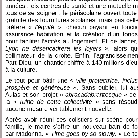
années : dix centres de santé et une mutuelle m
tous de se soigner ; le périscolaire ouvert toute
gratuité des fournitures scolaires, mais pas celle
préfère
« l’équité »
, chacun payant en fonct
assurance habitation et la création d’un fond
pour faciliter l’accès au logement. Et de lance
Lyon ne désencadrera les loyers »
, alors q
collimateur de la droite. Enfin, l’agrandisseme
Part-Dieu, un chantier chiffré à 140 millions d’e
à la culture.
Le tout pour bâtir une
« ville protectrice, inclu
prospère et généreuse »
. Sans oublier, lui au
Aulas et son projet
« abracadabrantesque »
de 
la
« ruine de cette collectivité »
sans résoud
aucune mesure véritablement nouvelle.
Après avoir réuni ses colistiers sur scène pour
famille, le maire s’offre un nouveau bain de f
par Madonna.
« Time goes by so slowly. »
Le te