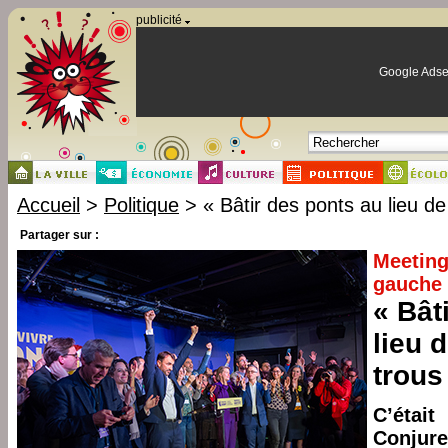
Panneau de gestion des cookies
publicité
Google Adse
Accueil
>
Politique
> « Bâtir des ponts au lieu de
Partager sur :
Meeting
gauche
« Bât
lieu 
trous
C’était
Conjure