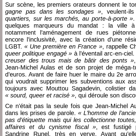
Sur scène, les premiers orateurs donnent le t
gagne pas dans les sondages »
, veulent-il
quartiers, sur les marchés, au porte-à-porte »
.
quelques marqueurs du mandat : la ville à 
notamment l’aménagement de rues piétonne
encore l’inclusivité, avec la création d’une ré
LGBT.
« Une première en France »
, rappelle 
queer politique engagé »
à l’éventail arc-en-ciel
creuser des trous mais de bâtir des ponts »
Jean-Michel Aulas et de son projet de méga-tun
d’euros. Avant de faire huer le maire du 2e arr
qui voudrait supprimer les subventions aux ass
toujours avec Mouttou Sagadevin, colistier d
« sourd, queer et racisé »
, qui déroule son disc
Ce n’était pas la seule fois que Jean-Michel A
dans les prises de parole.
« L’homme de l’anci
pas d’étiquette mais qui les collectionne toute
affaires et du cynisme fiscal »
, est fustigé 
Sandrine Runel, très en verve. Avant qu’ell