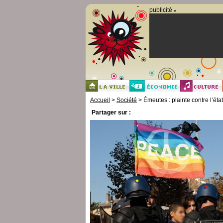
Panneau de gestion des cookies
publicité
Accueil
>
Société
> Émeutes : plainte contre l’état
Partager sur :