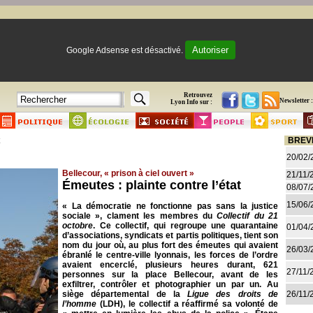
Autoriser
Google Adsense est désactivé.
Retrouvez
Newsletter :
Lyon Info sur :
BREV
20/02/
Bellecour, « prison à ciel ouvert »
21/11/
Émeutes : plainte contre l’état
08/07/
15/06/
« La démocratie ne fonctionne pas sans la justice
sociale », clament les membres du
Collectif du 21
octobre
. Ce collectif, qui regroupe une quarantaine
01/04/
d’associations, syndicats et partis politiques, tient son
nom du jour où, au plus fort des émeutes qui avaient
26/03/
ébranlé le centre-ville lyonnais, les forces de l’ordre
avaient encerclé, plusieurs heures durant, 621
27/11/
personnes sur la place Bellecour, avant de les
exfiltrer, contrôler et photographier un par un. Au
siège départemental de la
Ligue des droits de
26/11/
l’homme
(LDH), le collectif a réaffirmé sa volonté de