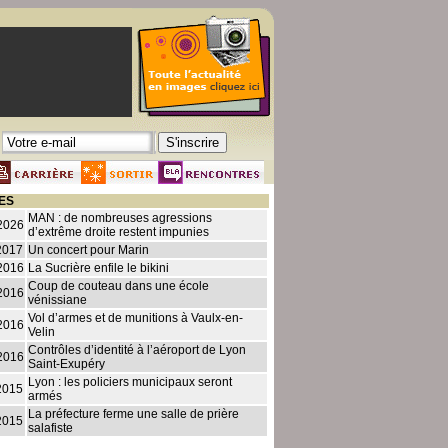
ES
MAN : de nombreuses agressions
2026
d’extrême droite restent impunies
2017
Un concert pour Marin
2016
La Sucrière enfile le bikini
Coup de couteau dans une école
2016
vénissiane
Vol d’armes et de munitions à Vaulx-en-
2016
Velin
Contrôles d’identité à l’aéroport de Lyon
2016
Saint-Exupéry
Lyon : les policiers municipaux seront
2015
armés
La préfecture ferme une salle de prière
2015
salafiste