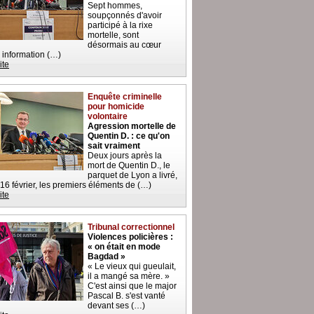
Sept hommes,
soupçonnés d'avoir
participé à la rixe
mortelle, sont
désormais au cœur
 information (…)
ite
Enquête criminelle
pour homicide
volontaire
Agression mortelle de
Quentin D. : ce qu'on
sait vraiment
Deux jours après la
mort de Quentin D., le
parquet de Lyon a livré,
 16 février, les premiers éléments de (…)
ite
Tribunal correctionnel
Violences policières :
« on était en mode
Bagdad »
« Le vieux qui gueulait,
il a mangé sa mère. »
C'est ainsi que le major
Pascal B. s'est vanté
devant ses (…)