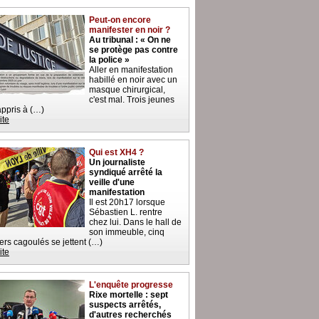
Peut-on encore
manifester en noir ?
Au tribunal : « On ne
se protège pas contre
la police »
Aller en manifestation
habillé en noir avec un
masque chirurgical,
c'est mal. Trois jeunes
 appris à (…)
ite
Qui est XH4 ?
Un journaliste
syndiqué arrêté la
veille d'une
manifestation
Il est 20h17 lorsque
Sébastien L. rentre
chez lui. Dans le hall de
son immeuble, cinq
iers cagoulés se jettent (…)
ite
L'enquête progresse
Rixe mortelle : sept
suspects arrêtés,
d'autres recherchés