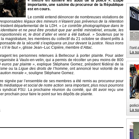
« mettre en lumière les abus de la police ». Étape
importante, une saisine du procureur de la République
est en cours.
Le comité entend dénoncer de nombreuses violations de
responsables légaux des mineurs n’étaient pas prévenus de la rétention
ésident départemental de la LDH.
« Le contrôle photographique dans le
 identitaire et ne peut être produit que par arrêté ministériel, ensuite, les
portionnés et, le droit d’aller et venir a été bafoué. »
Soutenus par le
 la magistrature, les membres du collectif du 21 octobre se disent prêts à
ponsable de la sécurité s’expliquera un jour devant la justice. Nous irons
’il le faut »
, glisse Jean–Luc Cipière, membre d’
Attac
.
l'ont
La su
ragent les personnes retenues à Bellecour à porter plainte. Pour aider
organisée à Vaulx-en-velin, qui a permis de récolter un peu moins de 800
 euros par plainte »
, explique Stéphane Gomez, président fédéral de la
isme
ou la
Ligue des droits de l’homme
, ont annoncé leur volonté de se
caution morale »
, souligne Stéphane Gomez.
ettre signée par l’ensemble de ses membres a été remis au procureur pour
ds médiatique et social de notre action sera important, plus nous pourrons
syndicat FSU. La prochaine réunion du comité, qui dit avoir reçu une
r prochain pour faire le point sur les dépôts de plainte.
polic
La su
t