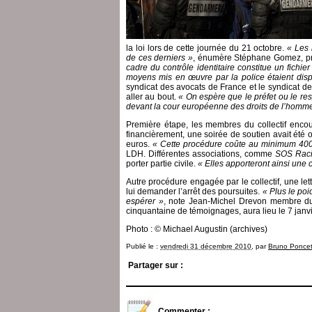
la loi lors de cette journée du 21 octobre.
« Les 
de ces derniers »
, énumère Stéphane Gomez, pr
cadre du contrôle identitaire constitue un fichier
moyens mis en œuvre par la police étaient dispro
syndicat des avocats de France et le syndicat de
aller au bout.
« On espère que le préfet ou le res
devant la cour européenne des droits de l’homme s
Première étape, les membres du collectif encou
financièrement, une soirée de soutien avait été 
euros.
« Cette procédure coûte au minimum 400
LDH. Différentes associations, comme
SOS Rac
porter partie civile.
« Elles apporteront ainsi une 
Autre procédure engagée par le collectif, une l
lui demander l’arrêt des poursuites.
« Plus le poi
espérer »
, note Jean-Michel Drevon membre du 
cinquantaine de témoignages, aura lieu le 7 janvie
Photo : © Michael Augustin (archives)
Publié le :
vendredi 31 décembre 2010
, par
Bruno Ponce
Partager sur :
Commenter :