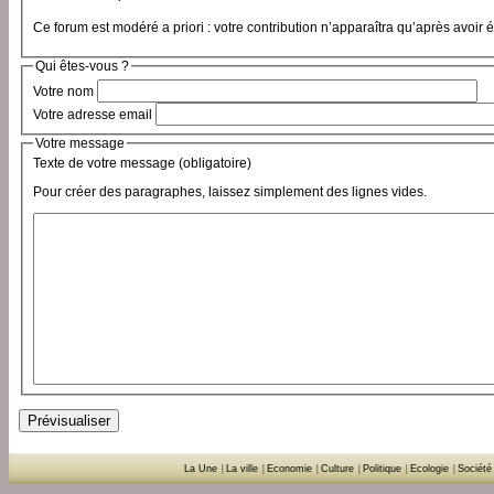
Ce forum est modéré a priori : votre contribution n’apparaîtra qu’après avoir 
Qui êtes-vous ?
Votre nom
Votre adresse email
Votre message
Texte de votre message (obligatoire)
Pour créer des paragraphes, laissez simplement des lignes vides.
La Une
|
La ville
|
Economie
|
Culture
|
Politique
|
Ecologie
|
Société