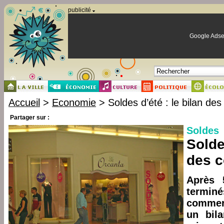
Panneau de gestion des cookies
publicité
Google Adse
Accueil
>
Economie
> Soldes d’été : le bilan d
Partager sur :
Soldes
Solde
des 
Après 
termi
commerç
un bila