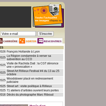
ES
2026
François Hollande à Lyon
La Région condamnée à verser sa
2025
subvention au CCO
Visite de Rachida Dati : la CGT dénonce
2025
une « provocation »
Street Art Rillieux Festival #4 du 13 au 25
2025
octobre
Woodstower placé en redressement
2025
judiciaire
2025
Street art : visite poétique à Rillieux
2025
71 ateliers d’artistes ouvrent leurs portes
2016
Décès du photographe Marc Riboud