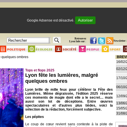
Autoriser
Google Adsense est désactivé.
Retrouvez
Newsletter :
Lyon Info sur :
ré quelques ombres
BREV
16/02/
02/12/
Tops et flops 2025
Lyon fête les lumières, malgré
17/10/
quelques ombres
06/10/
Lyon brille de mille feux pour célébrer la Fête des
Lumières. Même dégraissée, l’édition 2025 réserve
12/09/
ces moments de magie dont elle a le secret… mais
aussi son lot de déceptions. Entre œuvres
13/06/
spectaculaires et d’autres plus tièdes, voici la
15/05/
sélection de la rédaction, forcément subjective.
31/08/
Les pépites
Le coup de cœur revient sans conteste à la piste de