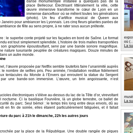
danse monumentale installée à quelques pas de la
place Bellecour. Électrisant littéralement la ville, cette
œuvre immersive transforme le cœur de Lyon en un
immense dancefloor où se mêlent toutes les générations
(photo). Un feu d’artifice musical de Queen aux
 Janeiro pour ambiancer les Lyonnais. Les cinq fleurs géantes parées de
 ambiance de fête au sens propre, à ne rater sous aucun prétexte.
expos
ère : le superbe conte projeté sur les façades en bord de Saône. Le format
où (
endu est tout simplement splendide. L’histoire de trois malles transportées
La su
 son graphisme époustouflant, servi par une bande sonore magnifique.
 : une nature luxuriante peuplée de créatures magiques. Douze minutes de
s dans un autre monde.
oine
, l’œuvre proposée par Netflix semble toutefois faire l’unanimité auprès
le nombre de selfies pris. Peu animée, l’installation restitue fidèlement
aux tentacules du Monde à l’Envers qui enroulent la statue du Sergent
par une bande-son immersive. L’œuvre, un brin angoissante, n’est
oles électroniques s’élève au-dessus du lac de la Tête d’or, virevoltant
musé
nocturne. Ci la basilique Fourvière, là un globe terrestre, ce ballet de
La su
curité du parc. Seul bémol : le temps très long entre deux envols, dû au
en fin de soirée, elles étaient particulièrement fatiguées, et il fallait
meture du parc à 21h le dimanche, 22h les autres jours
décrochée par la place de la République. Une double rangée de piques