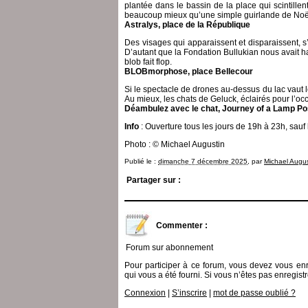
plantée dans le bassin de la place qui scintille
beaucoup mieux qu’une simple guirlande de Noë
Astralys, place de la République
Des visages qui apparaissent et disparaissent, s
D’autant que la Fondation Bullukian nous avait h
blob fait flop.
BLOBmorphose, place Bellecour
Si le spectacle de drones au-dessus du lac vaut le
Au mieux, les chats de Geluck, éclairés pour l’occ
Déambulez avec le chat, Journey of a Lamp Post 
Info
: Ouverture tous les jours de 19h à 23h, sau
Photo : © Michael Augustin
Publié le :
dimanche 7 décembre 2025
, par
Michael Augus
Partager sur :
Commenter :
Forum sur abonnement
Pour participer à ce forum, vous devez vous enre
qui vous a été fourni. Si vous n’êtes pas enregist
Connexion
|
S’inscrire
|
mot de passe oublié ?