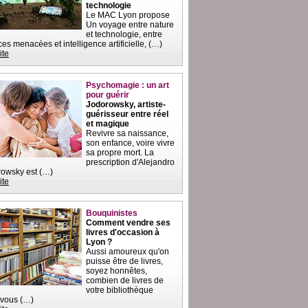
technologie
Le MAC Lyon propose
Un voyage entre nature
et technologie, entre
es menacées et intelligence artificielle, (…)
ite
Psychomagie : un art
pour guérir
Jodorowsky, artiste-
guérisseur entre réel
et magique
Revivre sa naissance,
son enfance, voire vivre
sa propre mort. La
prescription d'Alejandro
owsky est (…)
ite
Bouquinistes
Comment vendre ses
livres d'occasion à
Lyon ?
Aussi amoureux qu'on
puisse être de livres,
soyez honnêtes,
combien de livres de
votre bibliothèque
-vous (…)