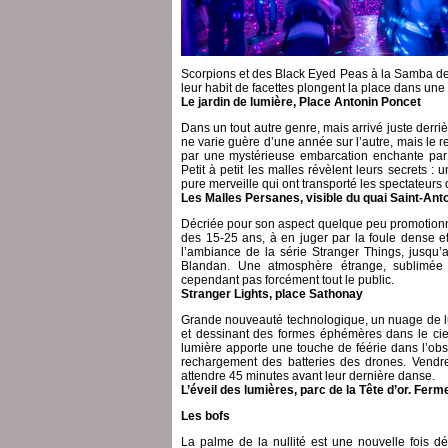
Scorpions et des Black Eyed Peas à la Samba de
leur habit de facettes plongent la place dans une
Le jardin de lumière, Place Antonin Poncet
Dans un tout autre genre, mais arrivé juste derri
ne varie guère d’une année sur l’autre, mais le r
par une mystérieuse embarcation enchante par
Petit à petit les malles révèlent leurs secrets
pure merveille qui ont transporté les spectateur
Les Malles Persanes, visible du quai Saint-Ant
Décriée pour son aspect quelque peu promotionnel
des 15-25 ans, à en juger par la foule dense et 
l’ambiance de la série Stranger Things, jusqu’
Blandan. Une atmosphère étrange, sublimée 
cependant pas forcément tout le public.
Stranger Lights, place Sathonay
Grande nouveauté technologique, un nuage de luci
et dessinant des formes éphémères dans le ciel 
lumière apporte une touche de féérie dans l’obs
rechargement des batteries des drones. Vendredi 
attendre 45 minutes avant leur dernière danse.
L’éveil des lumières, parc de la Tête d’or. Fer
Les bofs
La palme de la nullité est une nouvelle fois 