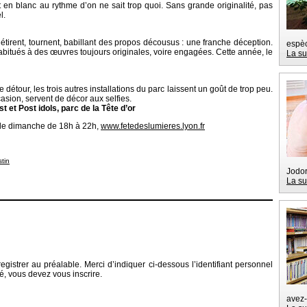
nt en blanc au rythme d’on ne sait trop quoi. Sans grande originalité, pas
l.
’étirent, tournent, babillant des propos décousus : une franche déception.
espèc
abitués à des œuvres toujours originales, voire engagées. Cette année, le
La su
 détour, les trois autres installations du parc laissent un goût de trop peu.
asion, servent de décor aux selfies.
et Post idols, parc de la Tête d’or
f le dimanche de 18h à 22h,
www.fetedeslumieres.lyon.fr
tin
Jodor
La su
gistrer au préalable. Merci d’indiquer ci-dessous l’identifiant personnel
ré, vous devez vous inscrire.
avez