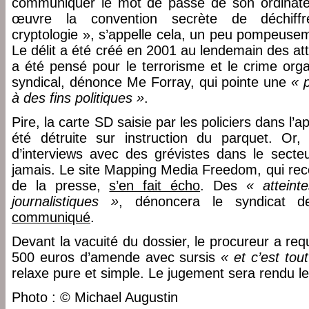
communiquer le mot de passe de son ordinate
œuvre la convention secrète de déchif
cryptologie », s’appelle cela, un peu pompeusem
Le délit a été créé en 2001 au lendemain des at
a été pensé pour le terrorisme et le crime orga
syndical, dénonce Me Forray, qui pointe une
« 
à des fins politiques »
.
Pire, la carte SD saisie par les policiers dans l’
été détruite sur instruction du parquet. Or,
d’interviews avec des grévistes dans le secte
jamais. Le site Mapping Media Freedom, qui rece
de la presse,
s’en fait écho
. Des
« atteint
journalistiques »
, dénoncera le syndicat d
communiqué
.
Devant la vacuité du dossier, le procureur a re
500 euros d’amende avec sursis
« et c’est tou
relaxe pure et simple. Le jugement sera rendu l
Photo : © Michael Augustin