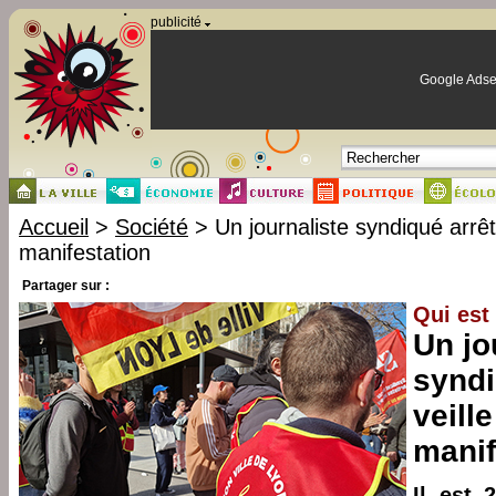
Panneau de gestion des cookies
publicité
Google Adse
Accueil
>
Société
> Un journaliste syndiqué arrêté
manifestation
Partager sur :
Qui est
Un jo
syndi
veill
manif
Il est 