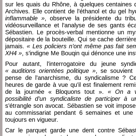
sur les quais du Rhône, à quelques centaines 
Archives. Elle contient de l’éthanol et du gel h
inflammable »
, observe la présidente du tri
vidéosurveillance et l’analyse de ses gants éca
Sébastien. Le procès-verbal mentionne un m
dépositaire de la bouteille. Qui se cache derrièr
jamais.
« Les policiers n’ont même pas fait se
XH4 »
, s’indigne Me Bouqin qui dénonce une ins
Pour autant, l’interrogatoire du jeune syndi
« auditions orientées politique »
, se souvient 
pense de l’anarchisme, du syndicalisme ? C
heures de garde à vue qu’il est finalement remi
de la journée « Bloquons tout ».
« On a vo
possibilité d’un syndicaliste de participer à
s’étrangle son avocat. Sébastien se voit impose
au commissariat pendant 6 semaines et une in
toujours en vigueur.
Car le parquet garde une dent contre Sébast