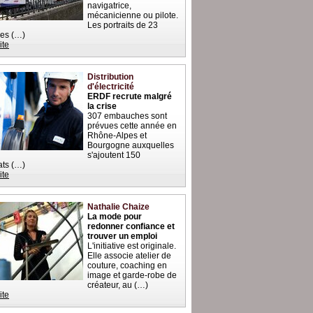
navigatrice,
mécanicienne ou pilote.
Les portraits de 23
es (…)
ite
Distribution
d'électricité
ERDF recrute malgré
la crise
307 embauches sont
prévues cette année en
Rhône-Alpes et
Bourgogne auxquelles
s'ajoutent 150
ats (…)
ite
Nathalie Chaize
La mode pour
redonner confiance et
trouver un emploi
L'initiative est originale.
Elle associe atelier de
couture, coaching en
image et garde-robe de
créateur, au (…)
ite