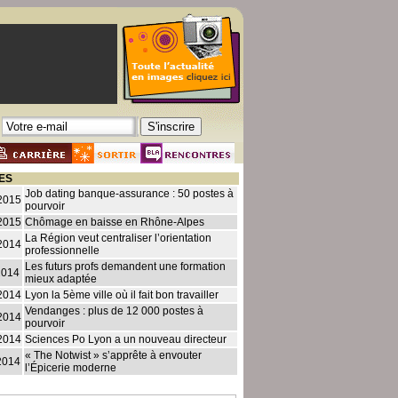
ES
Job dating banque-assurance : 50 postes à
2015
pourvoir
2015
Chômage en baisse en Rhône-Alpes
La Région veut centraliser l’orientation
2014
professionnelle
Les futurs profs demandent une formation
2014
mieux adaptée
2014
Lyon la 5ème ville où il fait bon travailler
Vendanges : plus de 12 000 postes à
2014
pourvoir
2014
Sciences Po Lyon a un nouveau directeur
« The Notwist » s’apprête à envouter
2014
l’Épicerie moderne