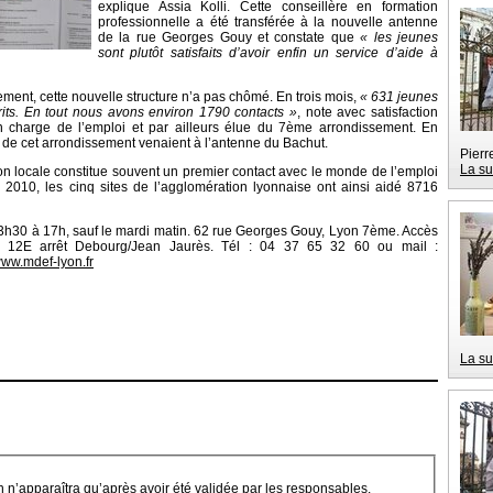
explique Assia Kolli. Cette conseillère en formation
professionnelle a été transférée à la nouvelle antenne
de la rue Georges Gouy et constate que
« les jeunes
sont plutôt satisfaits d’avoir enfin un service d’aide à
ent, cette nouvelle structure n’a pas chômé. En trois mois,
« 631 jeunes
its. En tout nous avons environ 1790 contacts »
, note avec satisfaction
charge de l’emploi et par ailleurs élue du 7ème arrondissement. En
de cet arrondissement venaient à l’antenne du Bachut.
Pierr
La su
on locale constitue souvent un premier contact avec le monde de l’emploi
n 2010, les cinq sites de l’agglomération lyonnaise ont ainsi aidé 8716
13h30 à 17h, sauf le mardi matin. 62 rue Georges Gouy, Lyon 7ème. Accès
, 12E arrêt Debourg/Jean Jaurès. Tél : 04 37 65 32 60 ou mail :
/www.mdef-lyon.fr
La su
on n’apparaîtra qu’après avoir été validée par les responsables.