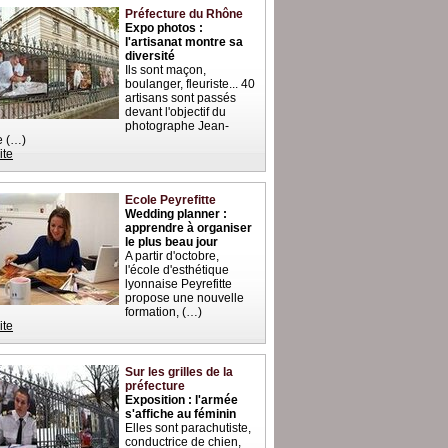
Préfecture du Rhône
Expo photos :
l'artisanat montre sa
diversité
Ils sont maçon,
boulanger, fleuriste... 40
artisans sont passés
devant l'objectif du
photographe Jean-
e (…)
ite
Ecole Peyrefitte
Wedding planner :
apprendre à organiser
le plus beau jour
A partir d'octobre,
l'école d'esthétique
lyonnaise Peyrefitte
propose une nouvelle
formation, (…)
ite
Sur les grilles de la
préfecture
Exposition : l'armée
s'affiche au féminin
Elles sont parachutiste,
conductrice de chien,