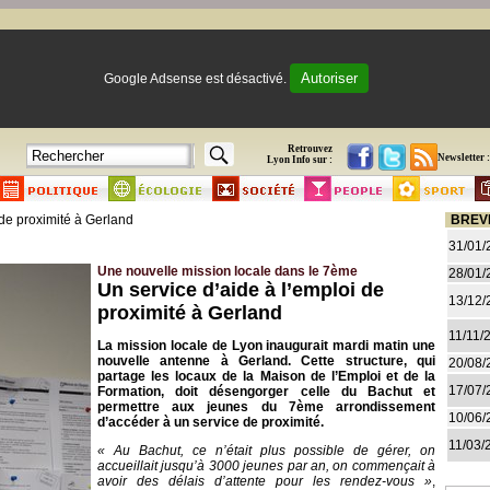
Autoriser
Google Adsense est désactivé.
Retrouvez
Newsletter :
Lyon Info sur :
 de proximité à Gerland
BREV
31/01/
Une nouvelle mission locale dans le 7ème
28/01/
Un service d’aide à l’emploi de
13/12/
proximité à Gerland
11/11/
La mission locale de Lyon inaugurait mardi matin une
nouvelle antenne à Gerland. Cette structure, qui
20/08/
partage les locaux de la Maison de l’Emploi et de la
17/07/
Formation, doit désengorger celle du Bachut et
permettre aux jeunes du 7ème arrondissement
10/06/
d’accéder à un service de proximité.
11/03/
« Au Bachut, ce n’était plus possible de gérer, on
accueillait jusqu’à 3000 jeunes par an, on commençait à
avoir des délais d’attente pour les rendez-vous »
,