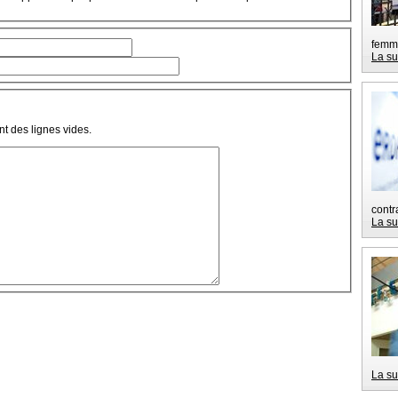
femm
La su
t des lignes vides.
contr
La su
La su