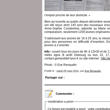
l’emploi proche de leur domicile. »
Bien qu’ouverte au public depuis décembre seulem
ont été reçus dont 145 sont des nouveaux inscr
Anne-Sophie Condemine, adjointe au Maire en 
comparaison, seulement 1200 jeunes originaires 
S’adressant aux jeunes de 16 à 25 ans, la missi
pour des personnes en difficulté d’insertion. E
jeunes à s’orienter.
Info :
ouvert tous les jours de 9h à 12h30 et de 
métro ligne B arrêt Debourg ou bus 32, 17
contact.gerlanddef-lyon.fr ou site internet :
http:/
Photo : © Eve Renaudin
Publié le :
mardi 29 mars 2011
, par
Eve Renaudin
Partager sur :
Commenter :
modération a priori
Ce forum est modéré a priori : votre contributi