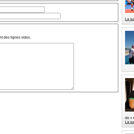
La su
t des lignes vides.
de « 
La su