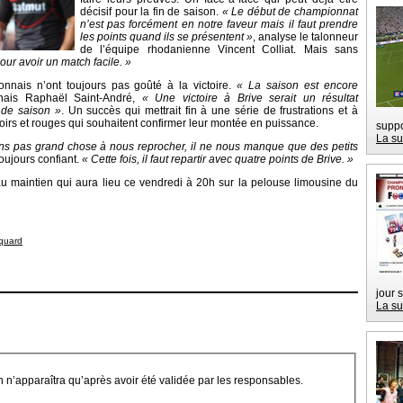
décisif pour la fin de saison.
« Le début de championnat
n’est pas forcément en notre faveur mais il faut prendre
les points quand ils se présentent »
, analyse le talonneur
de l’équipe rhodanienne Vincent Colliat. Mais sans
pour avoir un match facile. »
onnais n’ont toujours pas goûté à la victoire.
« La saison est encore
nnais Raphaël Saint-André,
« Une victoire à Brive serait un résultat
t de saison »
. Un succès qui mettrait fin à une série de frustrations et à
irs et rouges qui souhaitent confirmer leur montée en puissance.
suppo
La su
vons pas grand chose à nous reprocher, il ne nous manque que des petits
toujours confiant.
« Cette fois, il faut repartir avec quatre points de Brive. »
u maintien qui aura lieu ce vendredi à 20h sur la pelouse limousine du
quard
jour 
La su
on n’apparaîtra qu’après avoir été validée par les responsables.