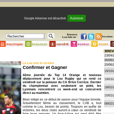
Autoriser
Google Adsense est désactivé.
Retrouvez
Newsletter :
Lyon Info sur :
BREV
23/04/
30/06/
Le Lou vise la victoire
20/06/
Confirmer et Gagner
19/10/
4ème journée du Top 14 Orange et nouveau
déplacement pour le Lou Rugby qui se rend ce
19/03/
vendredi sur la pelouse du CA Brive Corrèze. Dernier
du championnat avec seulement un point, les
18/02/
Lyonnais rencontrent ce week-end un concurrent
direct au maintien.
10/02/
Bilan mitigé en ce début de saison pour l’équipe briviste.
Actuellement 8ème au classement, le CAB a, tout
08/02/
comme le Lou, besoin de points. Toujours en quête de
victoires, les deux clubs auront à cœur ce vendredi de
faire leurs preuves. Un face-à-face qui peut déjà être