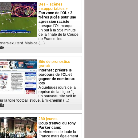
Des « scènes
insupportables »
Fan zone de l'OL : 2
frères jugés pour une
agression raciste
Lorsque l'OL marque
un but à la 55e minute
de la finale de la Coupe
de France, les
rters exultent. Mais ce (…)
ite
Site de pronostics
gratuit
Internet : prédire le
parcours de l'OL et
gagner de nombreux
lots
A quelques jours de la
reprise de la Ligue 1,
un nouveau site voit le
sur la toile footballistique, à mi-chemin (…)
ite
280 jeunes
Coup d'envoi du Tony
Parker camp
Ils viennent de toute la
France mais également