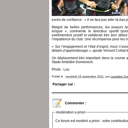
excès de confiance :
« Il ne faut pas aller là-bas 
Malgré de belles performances, les joueurs ly
longue »
, commente le directeur sportif lyo
extrêmement positif et validerait très bon débu
l’impatience du club. Une récompense pour les no
« Sur l’engagement et l’état d’esprit, nous n’a
détails d’apprentissage »
, ajoute Vincent Colliat 
Un déplacement très important dans la course a
Stade Amédée-Domenech.
Photo : Lou
Publié le :
vendredi 16 septembre 2011
, par
Laureline Co
Partager sur :
Commenter :
modération a priori
Ce forum est modéré a priori : votre contributi