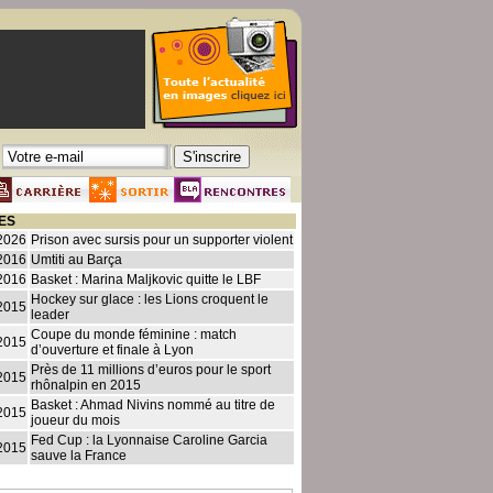
ES
2026
Prison avec sursis pour un supporter violent
2016
Umtiti au Barça
2016
Basket : Marina Maljkovic quitte le LBF
Hockey sur glace : les Lions croquent le
2015
leader
Coupe du monde féminine : match
2015
d’ouverture et finale à Lyon
Près de 11 millions d’euros pour le sport
2015
rhônalpin en 2015
Basket : Ahmad Nivins nommé au titre de
2015
joueur du mois
Fed Cup : la Lyonnaise Caroline Garcia
2015
sauve la France