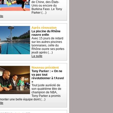
de Chine, des États-
Unis ou encore du
Burkina Faso. Le Tony
Parker (…)
ite
Après rénovation
La piscine du Rhône
rouvre enfin
Avec 15 jours de retard
sur les autres piscines
lyonnaises, celle du
Rhône ouvre ses portes
jeudi après (…)
La suite
Nouveau président
Tony Parker : « On ne
va pas tout
révolutionner à l'Asvel
»
Tout juste auréolé de
son quatrième titre de
champion de NBA,
Tony Parker a promis
monter une belle équipe dont (…)
ite