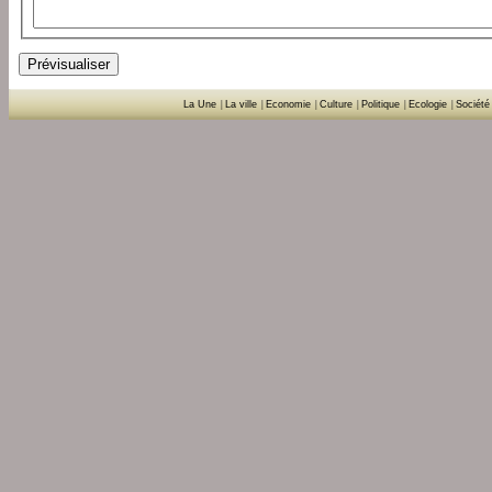
La Une
|
La ville
|
Economie
|
Culture
|
Politique
|
Ecologie
|
Société