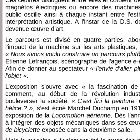
Ces œuvres dialoguent entre elles et côtoient d
magnétos électriques ou encore des machine
public oscille ainsi à chaque instant entre l’e
interprétation artistique. A l’instar de la D.S.
devenue œuvre d’art.
Le parcours est divisé en quatre parties, abo
l’impact de la machine sur les arts plastiques,
« Nous avons voulu construire un parcours plut
Etienne Lefrançois, scénographe de l’agence
e-
Afin de donner au spectateur
« l’envie d’aller 
l’objet »
.
L’exposition s’ouvre avec « la fascination d
comment, au début de la révolution indust
bouleverser la société.
« C’est fini la peinture.
hélice ? »
, s’est écrié Marchel Duchamp en 1912
exposition de la
Locomotion aérienne
. Dès l’an
à intégrer des objets mécaniques dans ses œuvr
de bicyclette
exposée dans la deuxième salle.