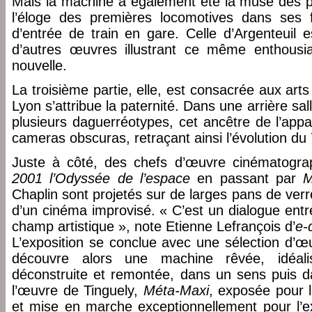
Mais la machine a également été la muse des pe
l’éloge des premières locomotives dans ses 
d’entrée de train en gare. Celle d’Argenteuil 
d’autres œuvres illustrant ce même enthous
nouvelle.
La troisième partie, elle, est consacrée aux ar
Lyon s’attribue la paternité. Dans une arrière sall
plusieurs daguerréotypes, cet ancêtre de l’appa
cameras obscuras, retraçant ainsi l’évolution du
Juste à côté, des chefs d’œuvre cinématograp
2001 l’Odyssée de l’espace
en passant par
M
Chaplin sont projetés sur de larges pans de ver
d’un cinéma improvisé. « C’est un dialogue entr
champ artistique », note Etienne Lefrançois d’
e-
L’exposition se conclue avec une sélection d’
découvre alors une machine rêvée, idéali
déconstruite et remontée, dans un sens puis da
l’œuvre de Tinguely,
Méta-Maxi
, exposée pour 
et mise en marche exceptionnellement pour l’ex