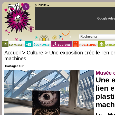
Panneau de gestion des cookies
publicité
Google Adse
Accueil
>
Culture
> Une exposition crée le lien en
machines
Partager sur :
Musée 
Une e
lien e
plast
mach
Le Mu