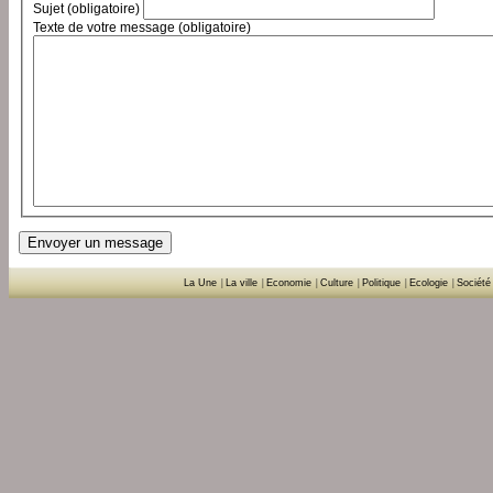
Sujet (obligatoire)
Texte de votre message (obligatoire)
La Une
|
La ville
|
Economie
|
Culture
|
Politique
|
Ecologie
|
Société