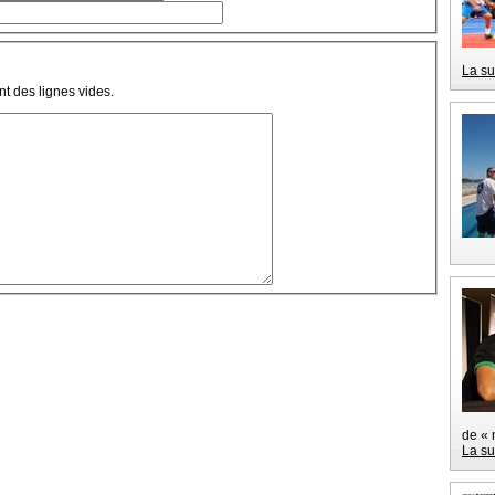
La su
t des lignes vides.
de « 
La su