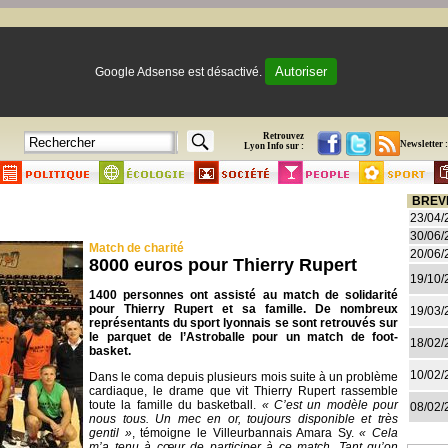
Autoriser
Google Adsense est désactivé.
Retrouvez
Newsletter :
Lyon Info sur :
BREV
23/04/
30/06/
Match de charité
20/06/
8000 euros pour Thierry Rupert
19/10/
1400 personnes ont assisté au match de solidarité
pour Thierry Rupert et sa famille. De nombreux
19/03/
représentants du sport lyonnais se sont retrouvés sur
le parquet de l’Astroballe pour un match de foot-
18/02/
basket.
10/02/
Dans le coma depuis plusieurs mois suite à un problème
cardiaque, le drame que vit Thierry Rupert rassemble
toute la famille du basketball.
« C’est un modèle pour
08/02/
nous tous. Un mec en or, toujours disponible et très
gentil »
, témoigne le Villeurbannais Amara Sy.
« Cela
m’a tenu à cœur de participer à ce match. Tant qu’on