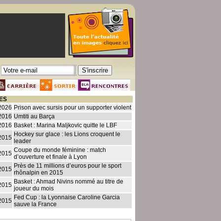
ES
2026
Prison avec sursis pour un supporter violent
2016
Umtiti au Barça
2016
Basket : Marina Maljkovic quitte le LBF
Hockey sur glace : les Lions croquent le
2015
leader
Coupe du monde féminine : match
2015
d’ouverture et finale à Lyon
Près de 11 millions d’euros pour le sport
2015
rhônalpin en 2015
Basket : Ahmad Nivins nommé au titre de
2015
joueur du mois
Fed Cup : la Lyonnaise Caroline Garcia
2015
sauve la France