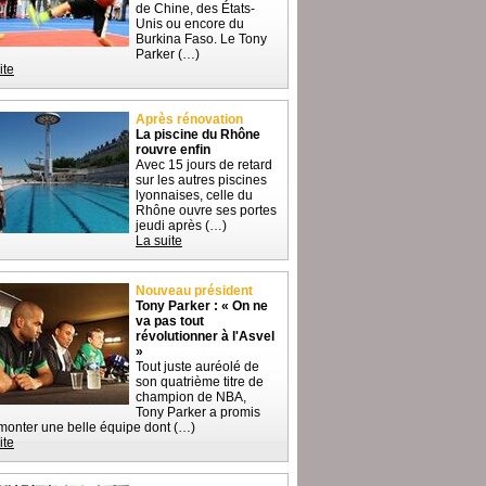
de Chine, des États-
Unis ou encore du
Burkina Faso. Le Tony
Parker (…)
ite
Après rénovation
La piscine du Rhône
rouvre enfin
Avec 15 jours de retard
sur les autres piscines
lyonnaises, celle du
Rhône ouvre ses portes
jeudi après (…)
La suite
Nouveau président
Tony Parker : « On ne
va pas tout
révolutionner à l'Asvel
»
Tout juste auréolé de
son quatrième titre de
champion de NBA,
Tony Parker a promis
monter une belle équipe dont (…)
ite