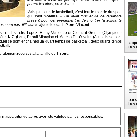
pourra les aider, on le fera. »
Mais plus que le basketball, c’est tout le monde du sport
qui s’est mobilisé.
« On avait tous envie de répondre
présent pour cet évènement et de montrer la solidarité
des moments difficiles »
, ajoute le coach Pierre Vincent.
ésent : Lisandro Lopez, Rémy Vercoutre et Clément Grenier (Olympique
ne N’Zi (Lou), Danail Mihaylov et Marcos De Oliveira (Asul). Ils se sont
equel se sont enchainés un quart temps de basketball, deux quarts temps
suppo
etball.
La su
gralement reversés à la famille de Thierry.
jour 
La su
on n’apparaîtra qu’après avoir été validée par les responsables.