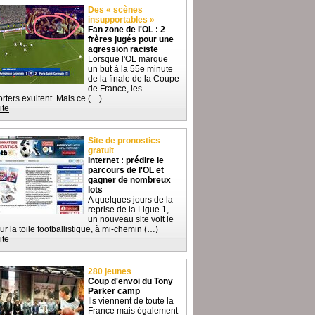
Des « scènes
insupportables »
Fan zone de l'OL : 2
frères jugés pour une
agression raciste
Lorsque l'OL marque
un but à la 55e minute
de la finale de la Coupe
de France, les
rters exultent. Mais ce (…)
ite
Site de pronostics
gratuit
Internet : prédire le
parcours de l'OL et
gagner de nombreux
lots
A quelques jours de la
reprise de la Ligue 1,
un nouveau site voit le
sur la toile footballistique, à mi-chemin (…)
ite
280 jeunes
Coup d'envoi du Tony
Parker camp
Ils viennent de toute la
France mais également