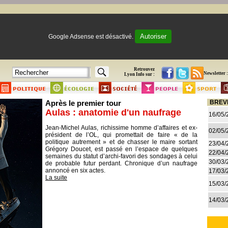
Autoriser
Google Adsense est désactivé.
Retrouvez
Newsletter :
Lyon Info sur :
Après le premier tour
BREV
Aulas : anatomie d'un naufrage
16/05/
Jean-Michel Aulas, richissime homme d’affaires et ex-
02/05/
président de l’OL, qui promettait de faire « de la
politique autrement » et de chasser le maire sortant
23/04/
Grégory Doucet, est passé en l’espace de quelques
22/04/
semaines du statut d’archi-favori des sondages à celui
30/03/
de probable futur perdant. Chronique d’un naufrage
annoncé en six actes.
17/03/
La suite
15/03/
14/03/