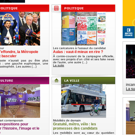
our
Les caricatures à l'assaut du candidat
'effondre, la Métropole
Aulas : vaut-il mieux en rire ?
t basculer
À contre-courant de la campagne officielle,
avec ses projets d’un côté et ses fake news
aste n’aurait pas pu être plus
de l’autre, une autre (…)
nt : une gauche euphorique, une
La suite
tastrophée. Les autres (…)
incan
La su
art contemporain
Mobilités de demain
expositions pour
Gratuité, métro, vélo : les
 l'histoire, l'image et le
promesses des candidats
e
Les mobilités sont au cœur du quotidien