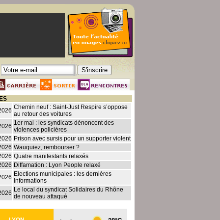
ES
Chemin neuf : Saint-Just Respire s’oppose
2026
au retour des voitures
1er mai : les syndicats dénoncent des
2026
violences policières
2026
Prison avec sursis pour un supporter violent
2026
Wauquiez, rembourser ?
2026
Quatre manifestants relaxés
2026
Diffamation : Lyon People relaxé
Elections municipales : les dernières
2026
informations
Le local du syndicat Solidaires du Rhône
2026
de nouveau attaqué