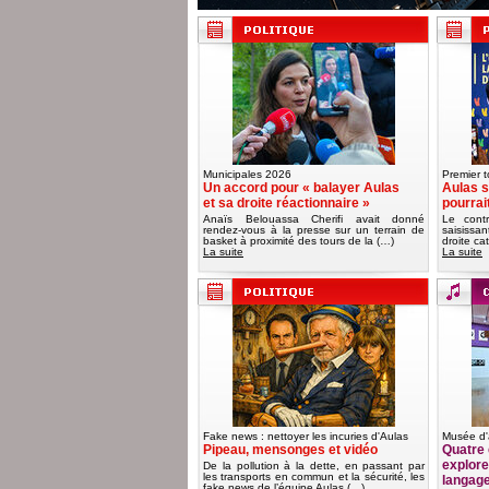
Municipales 2026
Premier t
Un accord pour « balayer Aulas
Aulas s
et sa droite réactionnaire »
pourrai
Anaïs Belouassa Cherifi avait donné
Le contr
rendez-vous à la presse sur un terrain de
saisissa
basket à proximité des tours de la (…)
droite ca
La suite
La suite
Fake news : nettoyer les incuries d'Aulas
Musée d'
Pipeau, mensonges et vidéo
Quatre 
explorer
De la pollution à la dette, en passant par
les transports en commun et la sécurité, les
langag
fake news de l’équipe Aulas (…)