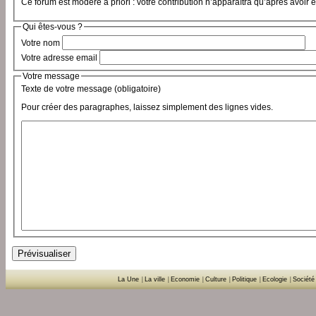
Ce forum est modéré a priori : votre contribution n’apparaîtra qu’après avoir 
Qui êtes-vous ?
Votre nom
Votre adresse email
Votre message
Texte de votre message (obligatoire)
Pour créer des paragraphes, laissez simplement des lignes vides.
La Une
|
La ville
|
Economie
|
Culture
|
Politique
|
Ecologie
|
Société