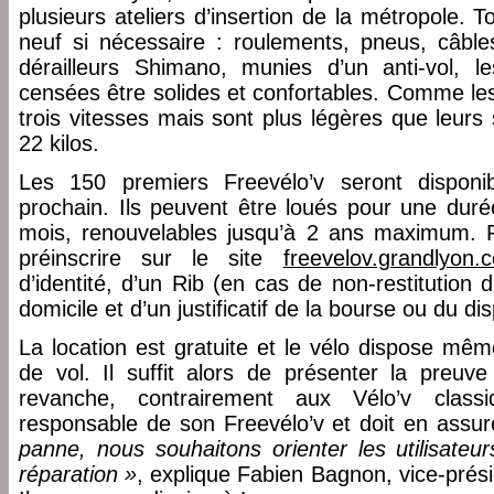
plusieurs ateliers d’insertion de la métropole. T
neuf si nécessaire : roulements, pneus, câbles
dérailleurs Shimano, munies d’un anti-vol, le
censées être solides et confortables. Comme les
trois vitesses mais sont plus légères que leur
22 kilos.
Les 150 premiers Freevélo’v seront dispon
prochain. Ils peuvent être loués pour une durée
mois, renouvelables jusqu’à 2 ans maximum. Pou
préinscrire sur le site
freevelov.grandlyon.
d’identité, d’un Rib (en cas de non-restitution du
domicile et d’un justificatif de la bourse ou du disp
La location est gratuite et le vélo dispose mê
de vol. Il suffit alors de présenter la preuv
revanche, contrairement aux Vélo’v class
responsable de son Freevélo’v et doit en assure
panne, nous souhaitons orienter les utilisateur
réparation »
, explique Fabien Bagnon, vice-prési