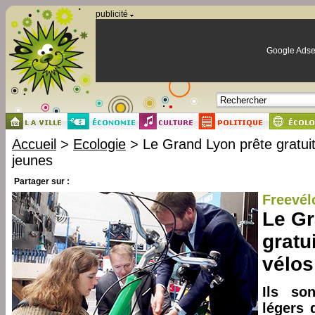
Panneau de gestion des cookies
publicité
Google Adse
Accueil
>
Ecologie
> Le Grand Lyon prête gratui
jeunes
Partager sur :
Freevél
Le Gr
gratu
vélos
Ils so
légers 