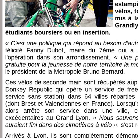
estampi
vélos, t
mis à l
Grandly
étudiants boursiers ou en insertion.
« C’est une politique qui répond au besoin d’au
félicité Fanny Dubot, maire du 7ème qui a a
l’opération dans son arrondissement.
« Une po
gratuite pour la jeunesse de notre territoire la m
le président de la Métropole Bruno Bernard.
Ces vélos de seconde main sont récupérés auprè
Donkey Republic qui opère un service de free-f
service sans station) dans 64 villes réparti
(dont Brest et Valenciennes en France). Lorsqu’
alors arrête son service dans une ville, e
excédentaires au Grand Lyon.
« Nous sauvons 
auraient fini dans des cimetières à vélo »
, s’est
Arrivés à Lyon, ils sont complètement démont