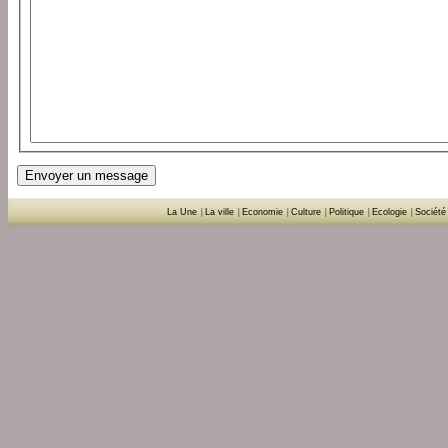
La Une
|
La ville
|
Economie
|
Culture
|
Politique
|
Ecologie
|
Société