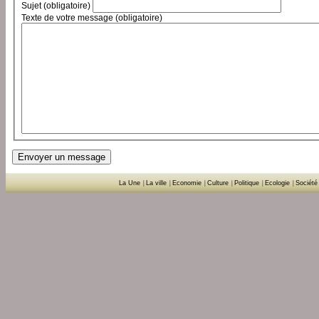
Sujet (obligatoire)
Texte de votre message (obligatoire)
La Une
|
La ville
|
Economie
|
Culture
|
Politique
|
Ecologie
|
Société