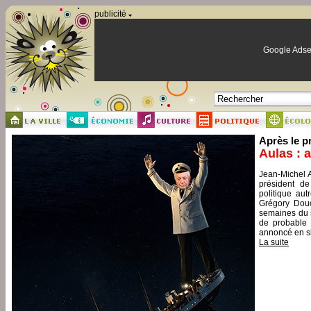
Panneau de gestion des cookies
publicité
Google Adse
Après le p
Aulas : 
Jean-Michel A
président de
politique aut
Grégory Douc
semaines du s
de probable 
annoncé en si
La suite