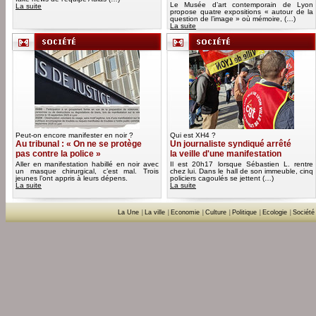
Le Musée d’art contemporain de Lyon
La suite
propose quatre expositions « autour de la
question de l’image » où mémoire, (…)
La suite
Peut-on encore manifester en noir ?
Qui est XH4 ?
Au tribunal : « On ne se protège
Un journaliste syndiqué arrêté
pas contre la police »
la veille d'une manifestation
Aller en manifestation habillé en noir avec
Il est 20h17 lorsque Sébastien L. rentre
un masque chirurgical, c’est mal. Trois
chez lui. Dans le hall de son immeuble, cinq
jeunes l’ont appris à leurs dépens.
policiers cagoulés se jettent (…)
La suite
La suite
La Une
|
La ville
|
Economie
|
Culture
|
Politique
|
Ecologie
|
Société