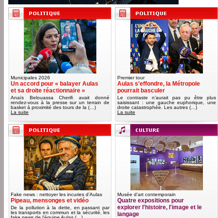
Municipales 2026
Premier tour
Un accord pour « balayer Aulas
Aulas s'effondre, la Métropole
et sa droite réactionnaire »
pourrait basculer
Anaïs Belouassa Cherifi avait donné
Le contraste n’aurait pas pu être plus
rendez-vous à la presse sur un terrain de
saisissant : une gauche euphorique, une
basket à proximité des tours de la (…)
droite catastrophée. Les autres (…)
La suite
La suite
Fake news : nettoyer les incuries d'Aulas
Musée d'art contemporain
Pipeau, mensonges et vidéo
Quatre expositions pour
explorer l'histoire, l'image et le
De la pollution à la dette, en passant par
les transports en commun et la sécurité, les
langage
fake news de l’équipe Aulas (…)