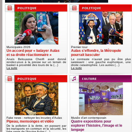
Municipales 2026
Premier tour
Un accord pour « balayer Aulas
Aulas s'effondre, la Métropole
et sa droite réactionnaire »
pourrait basculer
Anaïs Belouassa Cherifi avait donné
Le contraste n’aurait pas pu être plus
rendez-vous à la presse sur un terrain de
saisissant : une gauche euphorique, une
basket à proximité des tours de la (…)
droite catastrophée. Les autres (…)
La suite
La suite
Fake news : nettoyer les incuries d'Aulas
Musée d'art contemporain
Pipeau, mensonges et vidéo
Quatre expositions pour
explorer l'histoire, l'image et le
De la pollution à la dette, en passant par
les transports en commun et la sécurité, les
langage
fake news de l’équipe Aulas (…)