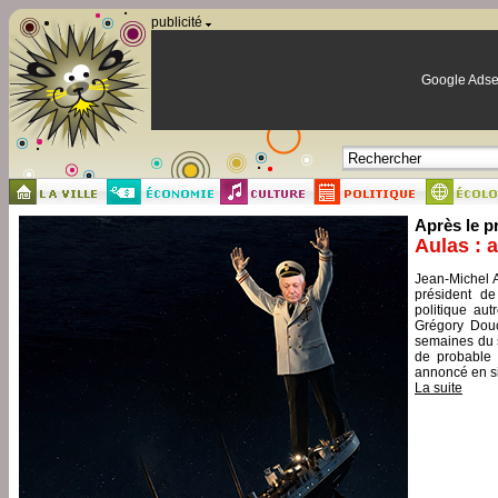
Panneau de gestion des cookies
publicité
Google Adse
Après le p
Aulas : 
Jean-Michel A
président de
politique aut
Grégory Douc
semaines du s
de probable 
annoncé en si
La suite