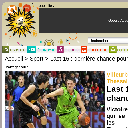
Panneau de gestion des cookies
publicité
Google Adse
Accueil
>
Sport
> Last 16 : dernière chance pour
Partager sur :
Villeur
Thessal
Last 
chanc
Victoir
qui se
les 