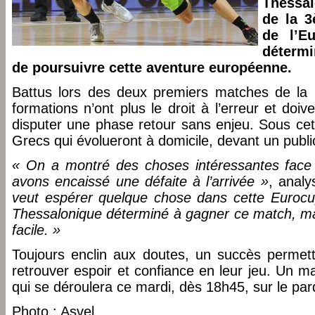
Thessal
de la 3
de l’E
détermi
de poursuivre cette aventure européenne.
Battus lors des deux premiers matches de la 
formations n’ont plus le droit à l’erreur et doi
disputer une phase retour sans enjeu. Sous cet
Grecs qui évolueront à domicile, devant un publi
« On a montré des choses intéressantes fac
avons encaissé une défaite à l’arrivée »
, anal
veut espérer quelque chose dans cette Eurocup, i
Thessalonique déterminé à gagner ce match, mai
facile. »
Toujours enclin aux doutes, un succès permettr
retrouver espoir et confiance en leur jeu. Un m
qui se déroulera ce mardi, dès 18h45, sur le par
Photo : Asvel