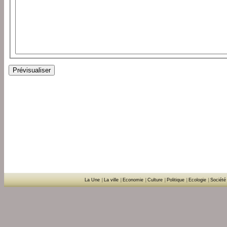
La Une
|
La ville
|
Economie
|
Culture
|
Politique
|
Ecologie
|
Société