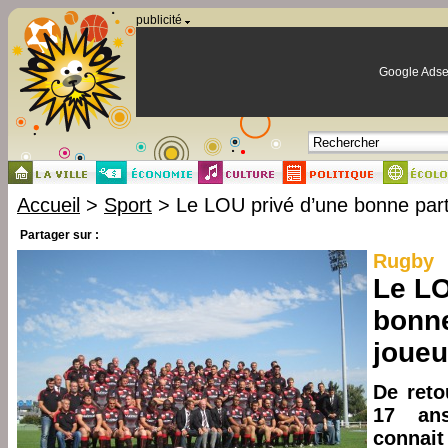
Panneau de gestion des cookies
publicité
Google Adse
Accueil
>
Sport
> Le LOU privé d’une bonne part
Partager sur :
Rugby
Le LO
bonne
joueu
De reto
17 an
connai