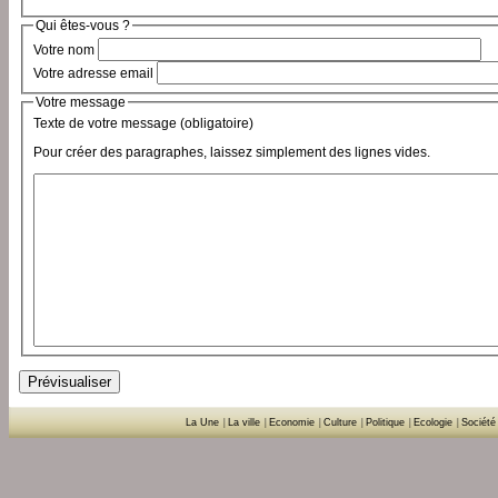
Qui êtes-vous ?
Votre nom
Votre adresse email
Votre message
Texte de votre message (obligatoire)
Pour créer des paragraphes, laissez simplement des lignes vides.
La Une
|
La ville
|
Economie
|
Culture
|
Politique
|
Ecologie
|
Société