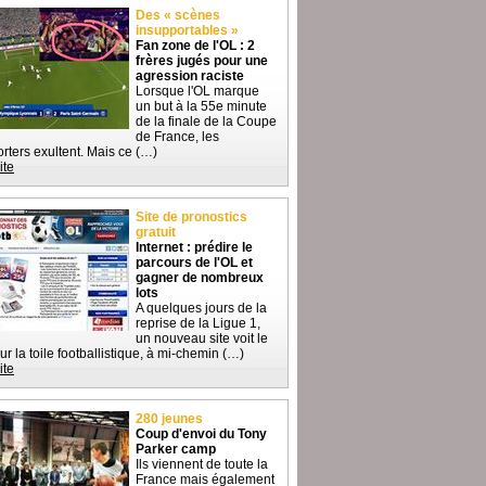
Des « scènes
insupportables »
Fan zone de l'OL : 2
frères jugés pour une
agression raciste
Lorsque l'OL marque
un but à la 55e minute
de la finale de la Coupe
de France, les
rters exultent. Mais ce (…)
ite
Site de pronostics
gratuit
Internet : prédire le
parcours de l'OL et
gagner de nombreux
lots
A quelques jours de la
reprise de la Ligue 1,
un nouveau site voit le
sur la toile footballistique, à mi-chemin (…)
ite
280 jeunes
Coup d'envoi du Tony
Parker camp
Ils viennent de toute la
France mais également