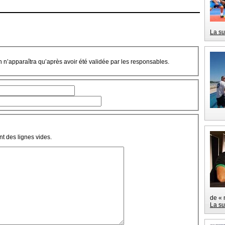
La su
on n’apparaîtra qu’après avoir été validée par les responsables.
t des lignes vides.
de « 
La su