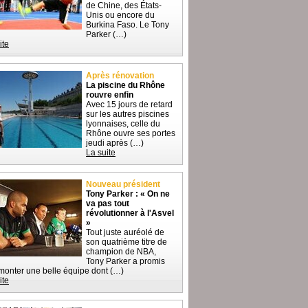
de Chine, des États-
Unis ou encore du
Burkina Faso. Le Tony
Parker (…)
ite
Après rénovation
La piscine du Rhône
rouvre enfin
Avec 15 jours de retard
sur les autres piscines
lyonnaises, celle du
Rhône ouvre ses portes
jeudi après (…)
La suite
Nouveau président
Tony Parker : « On ne
va pas tout
révolutionner à l'Asvel
»
Tout juste auréolé de
son quatrième titre de
champion de NBA,
Tony Parker a promis
monter une belle équipe dont (…)
ite