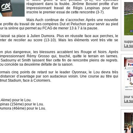
réagissent dans la foulée. Jérôme Bosviel profite d’un
impressionnant travail de Régis Lespinas pour filer
inscrire le premier essai de cette rencontre (3-7).
Mais Auch continue de s’accrocher. Après une nouvelle
e profite du travail de ses compères Dut et Peluchon pour servir au pied
 sur la sirène qui permet au FCAG de mener 13 à 7 à la pause.
 laissé sa place à Julien Dumora. Plus en réussite face aux perches, le
enter de recoller au score (13-10). Mais les éléments vont très vite se
suppo
La su
en plus dangereux, les blessures accablent les Rouge et Noirs. Après
’impressionnant Rémy Grosso qui, touché, quitte le terrain en larmes.
ourny et Smith laissent filer cette fin de rencontre pleins de regrets.
Lou concède sa deuxième défaite de la saison.
rmais cinq points de retard sur le leader Oyonnax, le Lou devra très
 distancer d’avantage par son audacieux voisin. Une course au titre qui
tmut Stadium, face à Colomiers.
jour 
14ème) pour le Lou.
La su
spinas (15ème) pour le Lou.
Dumora (46ème) pour le Lou.