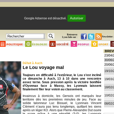
Autoriser
Google Adsense est désactivé.
Retrouvez
Newsletter :
Lyon Info sur :
BREV
23/04/
30/06/
Défait à Auch
20/06/
Le Lou voyage mal
19/10/
Toujours en difficulté à l’extérieur, le Lou s’est incliné
ce dimanche à Auch, 13 à 10 dans une rencontre
19/03/
assez terne. Sous pression après la victoire bonifiée
d’Oyonnax face à Massy, les Lyonnais laissent
18/02/
finalement filer leur voisin au classement.
10/02/
Invaincus à domicile, les Gersois ont marqués leur
territoire dès les premières minutes de jeu. Face au
solide talonneur Luc Bissuel, le Lyonnais Vincent
08/02/
Clément n’aura pas tenu longtemps, quittant les siens
après un léger KO. Alors que Pierre-Alexandre Dut ouvre
le score grâce à une pénalité (3-0), les Lyonnais