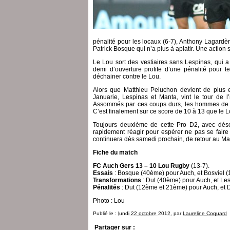
pénalité pour les locaux (6-7), Anthony Lagardèr
Patrick Bosque qui n’a plus à aplatir. Une action
Le Lou sort des vestiaires sans Lespinas, qui a
demi d’ouverture profite d’une pénalité pour t
déchainer contre le Lou.
Alors que Matthieu Peluchon devient de plus 
Januarie, Lespinas et Manta, vint le tour de l
Assommés par ces coups durs, les hommes de Sad
C’est finalement sur ce score de 10 à 13 que le 
Toujours deuxième de cette Pro D2, avec déso
rapidement réagir pour espérer ne pas se faire
continuera dès samedi prochain, de retour au Ma
Fiche du match
FC Auch Gers 13 – 10 Lou Rugby
(13-7).
Essais
: Bosque (40ème) pour Auch, et Bosviel (
Transformations
: Dut (40ème) pour Auch, et Le
Pénalités
: Dut (12ème et 21ème) pour Auch, et 
Photo : Lou
Publié le :
lundi 22 octobre 2012
, par
Laureline Coquard
Partager sur :