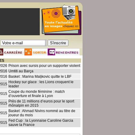
ES
2026
Prison avec sursis pour un supporter violent
2016
Umtiti au Barça
2016
Basket : Marina Maljkovic quitte le LBF
Hockey sur glace : les Lions croquent le
2015
leader
Coupe du monde féminine : match
2015
d’ouverture et finale à Lyon
Près de 11 millions d’euros pour le sport
2015
rhônalpin en 2015
Basket : Ahmad Nivins nommé au titre de
2015
joueur du mois
Fed Cup : la Lyonnaise Caroline Garcia
2015
sauve la France