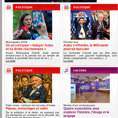
Municipales 2026
Premier tour
Un accord pour « balayer Aulas
Aulas s'effondre, la Métropole
et sa droite réactionnaire »
pourrait basculer
Anaïs Belouassa Cherifi avait donné
Le contraste n’aurait pas pu être plus
rendez-vous à la presse sur un terrain de
saisissant : une gauche euphorique, une
basket à proximité des tours de la (…)
droite catastrophée. Les autres (…)
La suite
La suite
Fake news : nettoyer les incuries d'Aulas
Musée d'art contemporain
Pipeau, mensonges et vidéo
Quatre expositions pour
explorer l'histoire, l'image et le
De la pollution à la dette, en passant par
les transports en commun et la sécurité, les
langage
fake news de l’équipe Aulas (…)