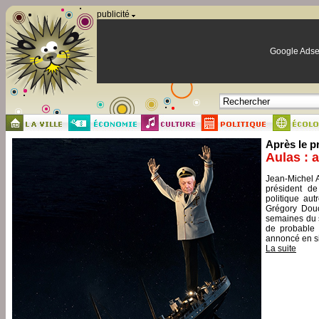
Panneau de gestion des cookies
publicité
Google Adse
Après le p
Aulas : 
Jean-Michel A
président de
politique aut
Grégory Douc
semaines du s
de probable 
annoncé en si
La suite