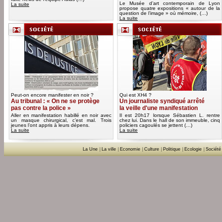
Le Musée d’art contemporain de Lyon
La suite
propose quatre expositions « autour de la
question de l’image » où mémoire, (…)
La suite
Peut-on encore manifester en noir ?
Qui est XH4 ?
Au tribunal : « On ne se protège
Un journaliste syndiqué arrêté
pas contre la police »
la veille d'une manifestation
Aller en manifestation habillé en noir avec
Il est 20h17 lorsque Sébastien L. rentre
un masque chirurgical, c’est mal. Trois
chez lui. Dans le hall de son immeuble, cinq
jeunes l’ont appris à leurs dépens.
policiers cagoulés se jettent (…)
La suite
La suite
La Une
|
La ville
|
Economie
|
Culture
|
Politique
|
Ecologie
|
Société