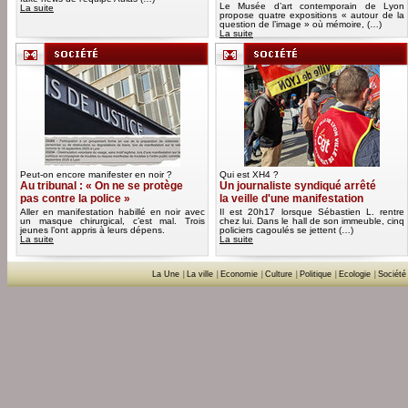
Le Musée d’art contemporain de Lyon
La suite
propose quatre expositions « autour de la
question de l’image » où mémoire, (…)
La suite
Peut-on encore manifester en noir ?
Qui est XH4 ?
Au tribunal : « On ne se protège
Un journaliste syndiqué arrêté
pas contre la police »
la veille d'une manifestation
Aller en manifestation habillé en noir avec
Il est 20h17 lorsque Sébastien L. rentre
un masque chirurgical, c’est mal. Trois
chez lui. Dans le hall de son immeuble, cinq
jeunes l’ont appris à leurs dépens.
policiers cagoulés se jettent (…)
La suite
La suite
La Une
|
La ville
|
Economie
|
Culture
|
Politique
|
Ecologie
|
Société