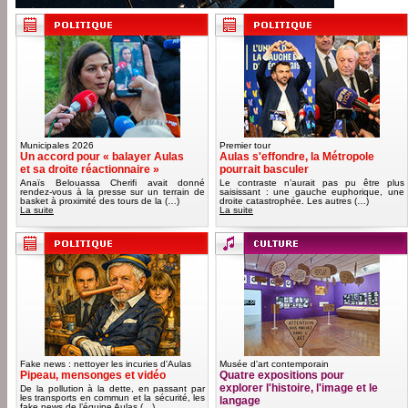
Municipales 2026
Premier tour
Un accord pour « balayer Aulas
Aulas s'effondre, la Métropole
et sa droite réactionnaire »
pourrait basculer
Anaïs Belouassa Cherifi avait donné
Le contraste n’aurait pas pu être plus
rendez-vous à la presse sur un terrain de
saisissant : une gauche euphorique, une
basket à proximité des tours de la (…)
droite catastrophée. Les autres (…)
La suite
La suite
Fake news : nettoyer les incuries d'Aulas
Musée d'art contemporain
Pipeau, mensonges et vidéo
Quatre expositions pour
explorer l'histoire, l'image et le
De la pollution à la dette, en passant par
les transports en commun et la sécurité, les
langage
fake news de l’équipe Aulas (…)