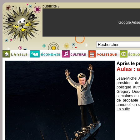
Panneau de gestion des cookies
publicité
Google Adse
Après le p
Aulas : 
Jean-Michel A
président de
politique aut
Grégory Douc
semaines du s
de probable 
annoncé en si
La suite