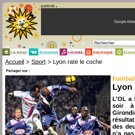
Panneau de gestion des cookies
publicité
Google Adse
Accueil
>
Sport
> Lyon rate le coche
Partager sur :
Footbal
Lyon 
L’OL a 
soir à
Girondi
résulta
des deu
n’a pas