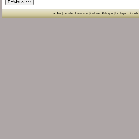
La Une
|
La ville
|
Economie
|
Culture
|
Politique
|
Ecologie
|
Société