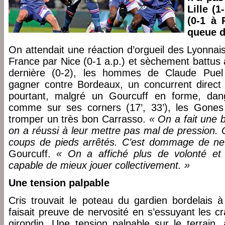
Lille (1
(0-1 à 
queue d
On attendait une réaction d’orgueil des Lyonnai
France par Nice (0-1 a.p.) et sèchement battus
dernière (0-2), les hommes de Claude Puel 
gagner contre Bordeaux, un concurrent direct
pourtant, malgré un Gourcuff en forme, dang
comme sur ses corners (17’, 33’), les Gone
tromper un très bon Carrasso.
« On a fait une
on a réussi à leur mettre pas mal de pression. 
coups de pieds arrêtés. C’est dommage de ne p
Gourcuff.
« On a affiché plus de volonté et
capable de mieux jouer collectivement. »
Une tension palpable
Cris trouvait le poteau du gardien bordelais à
faisait preuve de nervosité en s’essuyant les 
girondin. Une tension palpable sur le terrain,