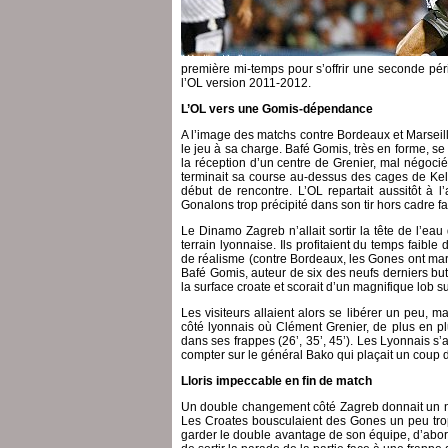
première mi-temps pour s’offrir une seconde péri
l’OL version 2011-2012.
L’OL vers une Gomis-dépendance
A l’image des matchs contre Bordeaux et Marseill
le jeu à sa charge. Bafé Gomis, très en forme, se 
la réception d’un centre de Grenier, mal négoci
terminait sa course au-dessus des cages de Kel
début de rencontre. L’OL repartait aussitôt à l’
Gonalons trop précipité dans son tir hors cadre fa
Le Dinamo Zagreb n’allait sortir la tête de l’eau 
terrain lyonnaise. Ils profitaient du temps faib
de réalisme (contre Bordeaux, les Gones ont marq
Bafé Gomis, auteur de six des neufs derniers but
la surface croate et scorait d’un magnifique lob su
Les visiteurs allaient alors se libérer un peu, m
côté lyonnais où Clément Grenier, de plus en pl
dans ses frappes (26’, 35’, 45’). Les Lyonnais s’
compter sur le général Bako qui plaçait un coup de
Lloris impeccable en fin de match
Un double changement côté Zagreb donnait un no
Les Croates bousculaient des Gones un peu trop
garder le double avantage de son équipe, d’abord 