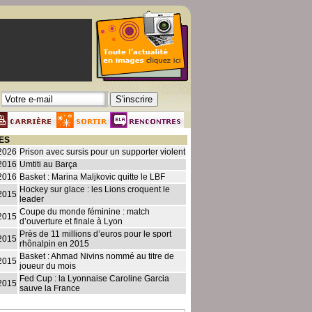
ES
2026
Prison avec sursis pour un supporter violent
2016
Umtiti au Barça
2016
Basket : Marina Maljkovic quitte le LBF
Hockey sur glace : les Lions croquent le
2015
leader
Coupe du monde féminine : match
2015
d’ouverture et finale à Lyon
Près de 11 millions d’euros pour le sport
2015
rhônalpin en 2015
Basket : Ahmad Nivins nommé au titre de
2015
joueur du mois
Fed Cup : la Lyonnaise Caroline Garcia
2015
sauve la France