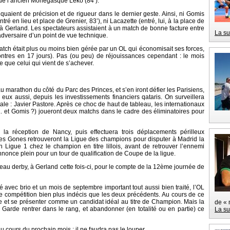
e de l’ancien Monégasque Leko (84’).
uaient de précision et de rigueur dans le dernier geste. Ainsi, ni Gomis
entré en lieu et place de Grenier, 83’), ni Lacazette (entré, lui, à la place de
e à Gerland. Les spectateurs assistaient à un match de bonne facture entre
La su
dversaire d’un point de vue technique.
tch était plus ou moins bien gérée par un OL qui économisait ses forces,
tres en 17 jours). Pas (ou peu) de réjouissances cependant : le mois
e que celui qui vient de s’achever.
rathon du côté du Parc des Princes, et s’en iront défier les Parisiens,
eux aussi, depuis les investissements financiers qataris. On surveillera
e : Javier Pastore. Après ce choc de haut de tableau, les internationaux
.. et Gomis ?) joueront deux matchs dans le cadre des éliminatoires pour
 la réception de Nancy, puis effectuera trois déplacements périlleux
 Les Gones retrouveront la Ligue des champions pour disputer à Madrid la
 Ligue 1 chez le champion en titre lillois, avant de retrouver l’ennemi
nonce plein pour un tour de qualification de Coupe de la ligue.
eau derby, à Gerland cette fois-ci, pour le compte de la 12ème journée de
é avec brio et un mois de septembre important tout aussi bien traité, l’OL
de compétition bien plus indécis que les deux précédents. Au cours de ce
nce et se présenter comme un candidat idéal au titre de Champion. Mais la
de « 
arde rentrer dans le rang, et abandonner (en totalité ou en partie) ce
La su
au cours du prochain mois ; il ne faudra pas le louper.