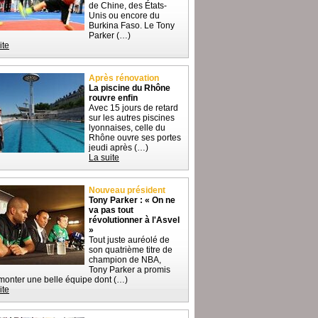
de Chine, des États-
Unis ou encore du
Burkina Faso. Le Tony
Parker (…)
ite
Après rénovation
La piscine du Rhône
rouvre enfin
Avec 15 jours de retard
sur les autres piscines
lyonnaises, celle du
Rhône ouvre ses portes
jeudi après (…)
La suite
Nouveau président
Tony Parker : « On ne
va pas tout
révolutionner à l'Asvel
»
Tout juste auréolé de
son quatrième titre de
champion de NBA,
Tony Parker a promis
monter une belle équipe dont (…)
ite