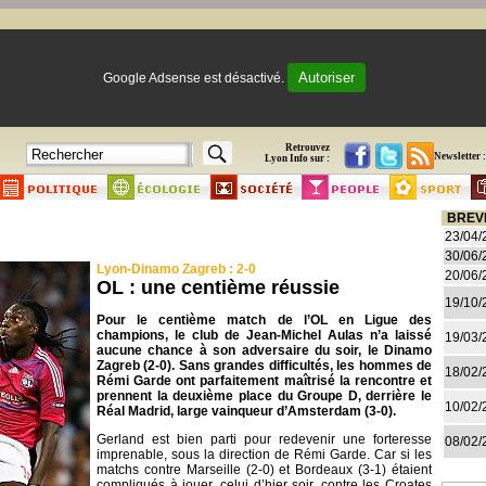
Autoriser
Google Adsense est désactivé.
Retrouvez
Newsletter :
Lyon Info sur :
BREV
23/04/
30/06/
Lyon-Dinamo Zagreb : 2-0
20/06/
OL : une centième réussie
19/10/
Pour le centième match de l’OL en Ligue des
champions, le club de Jean-Michel Aulas n’a laissé
19/03/
aucune chance à son adversaire du soir, le Dinamo
Zagreb (2-0). Sans grandes difficultés, les hommes de
18/02/
Rémi Garde ont parfaitement maîtrisé la rencontre et
prennent la deuxième place du Groupe D, derrière le
10/02/
Réal Madrid, large vainqueur d’Amsterdam (3-0).
Gerland est bien parti pour redevenir une forteresse
08/02/
imprenable, sous la direction de Rémi Garde. Car si les
matchs contre Marseille (2-0) et Bordeaux (3-1) étaient
compliqués à jouer, celui d’hier soir, contre les Croates