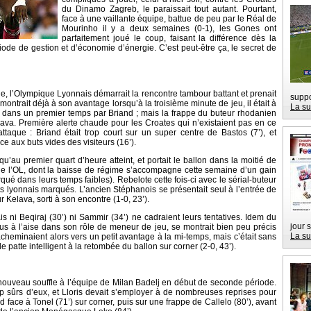
du Dinamo Zagreb, le paraissait tout autant. Pourtant,
face à une vaillante équipe, battue de peu par le Réal de
Mourinho il y a deux semaines (0-1), les Gones ont
parfaitement joué le coup, faisant la différence dès la
ode de gestion et d’économie d’énergie. C’est peut-être ça, le secret de
e, l’Olympique Lyonnais démarrait la rencontre tambour battant et prenait
suppo
montrait déjà à son avantage lorsqu’à la troisième minute de jeu, il était à
La su
é dans un premier temps par Briand ; mais la frappe du buteur rhodanien
ava. Première alerte chaude pour les Croates qui n’existaient pas en ce
attaque : Briand était trop court sur un super centre de Bastos (7’), et
ce aux buts vides des visiteurs (16’).
qu’au premier quart d’heure atteint, et portait le ballon dans la moitié de
le de l’OL, dont la baisse de régime s’accompagne cette semaine d’un gain
ué dans leurs temps faibles). Rebelote cette fois-ci avec le sérial-buteur
s lyonnais marqués. L’ancien Stéphanois se présentait seul à l’entrée de
r Kelava, sorti à son encontre (1-0, 23’).
ais ni Beqiraj (30’) ni Sammir (34’) ne cadraient leurs tentatives. Idem du
jour 
us à l’aise dans son rôle de meneur de jeu, se montrait bien peu précis
La su
acheminaient alors vers un petit avantage à la mi-temps, mais c’était sans
 patte intelligent à la retombée du ballon sur corner (2-0, 43’).
uveau souffle à l’équipe de Milan Badelj en début de seconde période.
 sûrs d’eux, et Lloris devait s’employer à de nombreuses reprises pour
face à Tonel (71’) sur corner, puis sur une frappe de Callelo (80’), avant