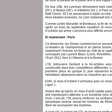
de sortir la parade de la partie face à une frapp
De leur côté, les Lyonnais déroulaient mais manq
(55’), ni Bastos (56’), ni Källström (81’), ni Pied (
Bafé Gomis, 92’) ne parvenaient à tripler la mis
deux équipes joueuses, où Lyon surpassait son a
Comme contre Marseille et Bordeaux, la fin de ma
après un mois de septembre marathon (6 rencon
d’octobre qui arrive s’annonce plus difficile encor
Et maintenant : Paris
Ce dimanche, les Gones commencent un nouveau ma
co-leaders du championnat et en pleine bourre, 
notamment l’homme en forme du côté de la capital
convoqués par Laurent Blanc (Lloris, Réveillère.
l’Euro 2012, face à l’Albanie et à la Bosnie.
L’OL retrouvera Gerland à la mi-octobre avec
consécutifs dans trois compétitions différentes.
première place du groupe D, puis rejoueront en
héréditaire stéphanois dans un chaudron qui s’an
Enfin, le mois d’octobre s’achèvera avec un nouv
Ligue 1.
Autant dire qu’après un mois d’août capital pass
doit maintenant s’attendre à un troisième mois 
mois, c’est sûr, l’OL pourra renforcer sa confia
dynamique inverse verrait les hommes de Rémi G
désir de reconquérir des trophées.
A coup sûr, la saison de l’OL se jouera en partie 