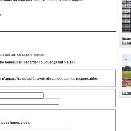
ly
finan
La su
011 à01:40, par
OLpourToujours
e heureux !!!!!!regarder l’ol jouer ça fait plaisir !
on n’apparaîtra qu’après avoir été validée par les responsables.
La su
t des lignes vides.