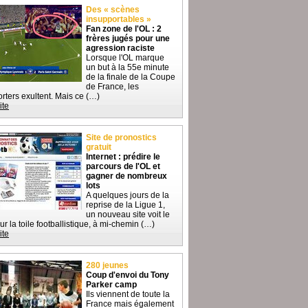
Des « scènes
insupportables »
Fan zone de l'OL : 2
frères jugés pour une
agression raciste
Lorsque l'OL marque
un but à la 55e minute
de la finale de la Coupe
de France, les
rters exultent. Mais ce (…)
ite
Site de pronostics
gratuit
Internet : prédire le
parcours de l'OL et
gagner de nombreux
lots
A quelques jours de la
reprise de la Ligue 1,
un nouveau site voit le
sur la toile footballistique, à mi-chemin (…)
ite
280 jeunes
Coup d'envoi du Tony
Parker camp
Ils viennent de toute la
France mais également