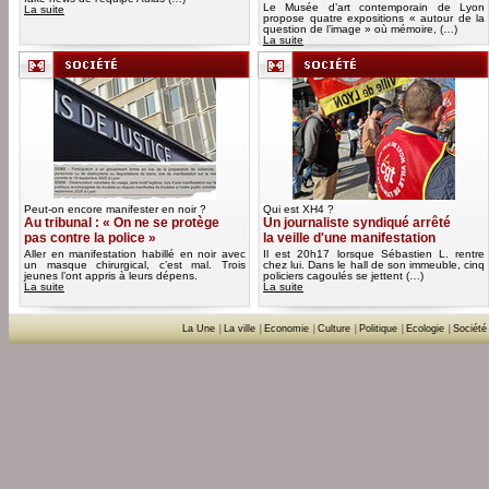
Le Musée d’art contemporain de Lyon
La suite
propose quatre expositions « autour de la
question de l’image » où mémoire, (…)
La suite
Peut-on encore manifester en noir ?
Qui est XH4 ?
Au tribunal : « On ne se protège
Un journaliste syndiqué arrêté
pas contre la police »
la veille d'une manifestation
Aller en manifestation habillé en noir avec
Il est 20h17 lorsque Sébastien L. rentre
un masque chirurgical, c’est mal. Trois
chez lui. Dans le hall de son immeuble, cinq
jeunes l’ont appris à leurs dépens.
policiers cagoulés se jettent (…)
La suite
La suite
La Une
|
La ville
|
Economie
|
Culture
|
Politique
|
Ecologie
|
Société