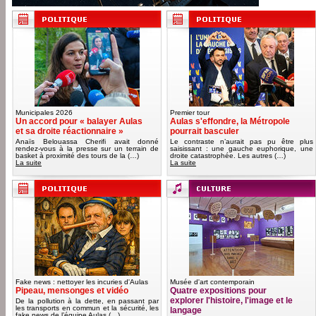
Municipales 2026
Premier tour
Un accord pour « balayer Aulas
Aulas s'effondre, la Métropole
et sa droite réactionnaire »
pourrait basculer
Anaïs Belouassa Cherifi avait donné
Le contraste n’aurait pas pu être plus
rendez-vous à la presse sur un terrain de
saisissant : une gauche euphorique, une
basket à proximité des tours de la (…)
droite catastrophée. Les autres (…)
La suite
La suite
Fake news : nettoyer les incuries d'Aulas
Musée d'art contemporain
Pipeau, mensonges et vidéo
Quatre expositions pour
explorer l'histoire, l'image et le
De la pollution à la dette, en passant par
les transports en commun et la sécurité, les
langage
fake news de l’équipe Aulas (…)