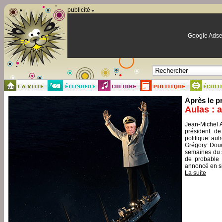
Panneau de gestion des cookies
publicité
Google Adse
Après le p
Aulas : 
Jean-Michel A
président de
politique aut
Grégory Douc
semaines du s
de probable 
annoncé en si
La suite