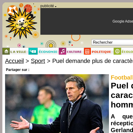
Panneau de gestion des cookies
publicité
Google Adse
Accueil
>
Sport
> Puel demande plus de caract
Partager sur :
Footbal
Puel 
carac
hom
A que
récept
Gerlan