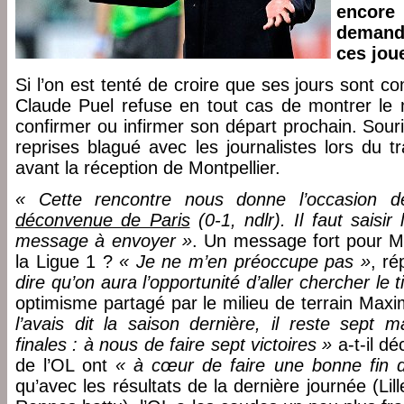
encore
demand
ces jou
Si l’on est tenté de croire que ses jours sont c
Claude Puel refuse en tout cas de montrer le m
confirmer ou infirmer son départ prochain. Sour
reprises blagué avec les journalistes lors du t
avant la réception de Montpellier.
« Cette rencontre nous donne l’occasion d
déconvenue de Paris
(0-1, ndlr). Il faut saisir
message à envoyer »
. Un message fort pour Mar
la Ligue 1 ?
« Je ne m’en préoccupe pas »
, r
dire qu’on aura l’opportunité d’aller chercher le t
optimisme partagé par le milieu de terrain Ma
l’avais dit la saison dernière, il reste sept 
finales : à nous de faire sept victoires »
a-t-il dé
de l’OL ont
« à cœur de faire une bonne fin 
qu’avec les résultats de la dernière journée (Lil