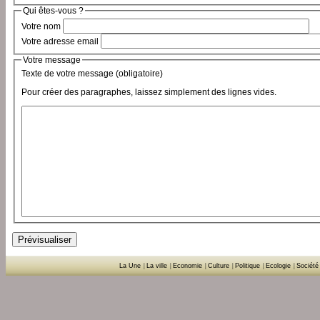
Qui êtes-vous ?
Votre nom
Votre adresse email
Votre message
Texte de votre message (obligatoire)
Pour créer des paragraphes, laissez simplement des lignes vides.
La Une
|
La ville
|
Economie
|
Culture
|
Politique
|
Ecologie
|
Société