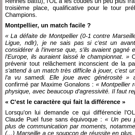
Rennes battu), l’OL a les coudes un peu plus fra
troisième place, qualificative pour le tour pr
Champions.
Montpellier, un match facile ?
« La défaite de Montpellier (0-1 contre Marseil
Ligue, ndlr), je ne sais pas si c’est un ava
considérer à l’inverse que, s’ils avaient gagné e
l’Europe, ils auraient laissé le championnat. »
C
prévenir tout relâchement inconscient de la
s’attend à un match très difficile à jouer, c’est
l’a vu samedi. Elle joue avec générosité »
a
confirmé par Maxime Gonalons :
« Montpellier
physique, avec beaucoup d’agressivité. Il faut r
« C’est le caractère qui fait la différence »
Lorsqu’on lui demande ce qui différencie l’O
Claude Puel fuse sans équivoque :
« Un peu p
plus de communication par moments, notamment
(...) Marseille a ce soupçon de réussite en plus, a