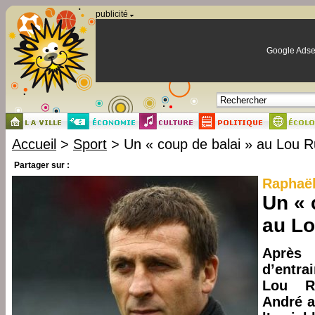
Panneau de gestion des cookies
publicité
Google Adse
Accueil
>
Sport
> Un « coup de balai » au Lou 
Partager sur :
Raphaël
Un « 
au L
Après
d’entr
Lou Ru
André a