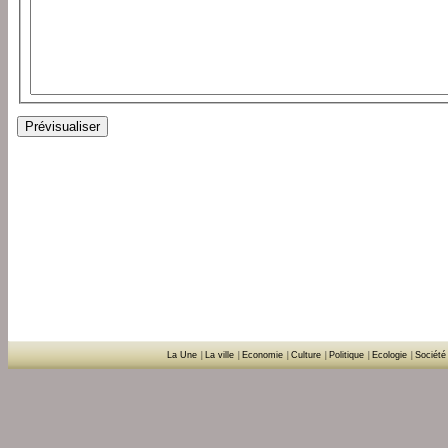
La Une
|
La ville
|
Economie
|
Culture
|
Politique
|
Ecologie
|
Société