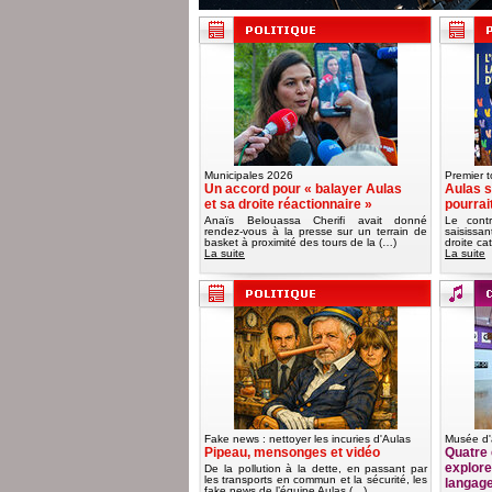
Municipales 2026
Premier t
Un accord pour « balayer Aulas
Aulas s
et sa droite réactionnaire »
pourrai
Anaïs Belouassa Cherifi avait donné
Le contr
rendez-vous à la presse sur un terrain de
saisissa
basket à proximité des tours de la (…)
droite ca
La suite
La suite
Fake news : nettoyer les incuries d'Aulas
Musée d'
Pipeau, mensonges et vidéo
Quatre 
explorer
De la pollution à la dette, en passant par
les transports en commun et la sécurité, les
langag
fake news de l’équipe Aulas (…)