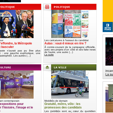
our
Les caricatures à l'assaut du candidat
'effondre, la Métropole
Aulas : vaut-il mieux en rire ?
t basculer
À contre-courant de la campagne officielle,
avec ses projets d’un côté et ses fake news
aste n’aurait pas pu être plus
de l’autre, une autre (…)
nt : une gauche euphorique, une
La suite
tastrophée. Les autres (…)
incan
La su
art contemporain
Mobilités de demain
expositions pour
Gratuité, métro, vélo : les
 l'histoire, l'image et le
promesses des candidats
e
Les mobilités sont au cœur du quotidien