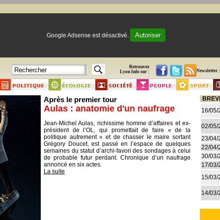
Autoriser
Google Adsense est désactivé.
Retrouvez
Newsletter :
Lyon Info sur :
Après le premier tour
BREV
Aulas : anatomie d'un naufrage
16/05/
Jean-Michel Aulas, richissime homme d’affaires et ex-
02/05/
président de l’OL, qui promettait de faire « de la
politique autrement » et de chasser le maire sortant
23/04/
Grégory Doucet, est passé en l’espace de quelques
22/04/
semaines du statut d’archi-favori des sondages à celui
30/03/
de probable futur perdant. Chronique d’un naufrage
annoncé en six actes.
17/03/
La suite
15/03/
14/03/