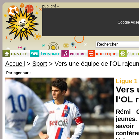
Panneau de gestion des cookies
publicité
Google Adse
Accueil
>
Sport
> Vers une équipe de l’OL rajeun
Partager sur :
Ligue 1
Vers 
l’OL 
Rémi G
jeunes.
savoir 
confér