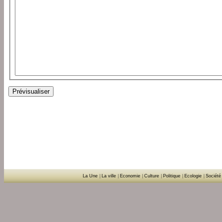
La Une
|
La ville
|
Economie
|
Culture
|
Politique
|
Ecologie
|
Société