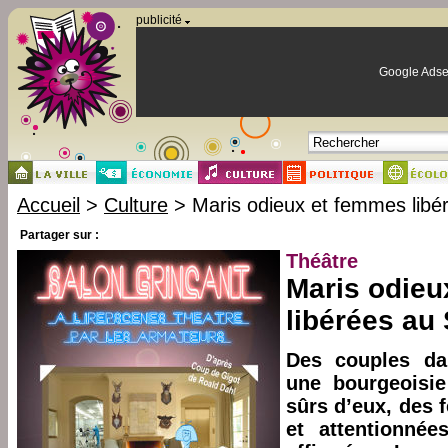
Panneau de gestion des cookies
publicité
Google Adse
Accueil
>
Culture
> Maris odieux et femmes libé
Partager sur :
Théâtre
Maris odieu
libérées au
Des couples da
une bourgeoisi
sûrs d’eux, des 
et attentionnée