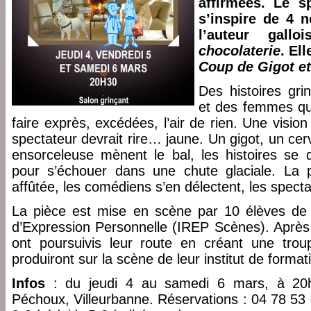
affirmées. Le s
s’inspire de 4 
l’auteur gal
chocolaterie
. El
Coup de Gigot et
Des histoires gri
et des femmes qui
faire exprès, excédées, l’air de rien. Une vision
spectateur devrait rire… jaune. Un gigot, un ce
ensorceleuse mènent le bal, les histoires se 
pour s’échouer dans une chute glaciale. La
affûtée, les comédiens s’en délectent, les specta
La pièce est mise en scène par 10 élèves de l
d’Expression Personnelle (IREP Scènes). Après t
ont poursuivis leur route en créant une tro
produiront sur la scène de leur institut de format
Infos
: du jeudi 4 au samedi 6 mars, à 20h
Péchoux, Villeurbanne. Réservations : 04 78 53 04