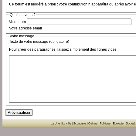
Ce forum est modéré a priori : votre contribution n’apparaîtra qu’après avoir 
Qui êtes-vous ?
Votre nom
Votre adresse email
Votre message
Texte de votre message (obligatoire)
Pour créer des paragraphes, laissez simplement des lignes vides.
La Une
|
La ville
|
Economie
|
Culture
|
Politique
|
Ecologie
|
Société