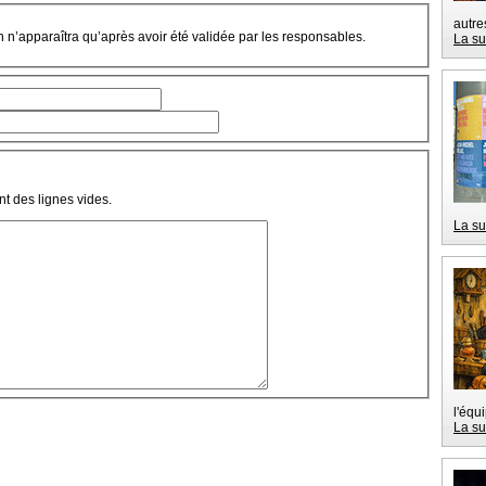
autre
on n’apparaîtra qu’après avoir été validée par les responsables.
La su
t des lignes vides.
La su
l'équ
La su