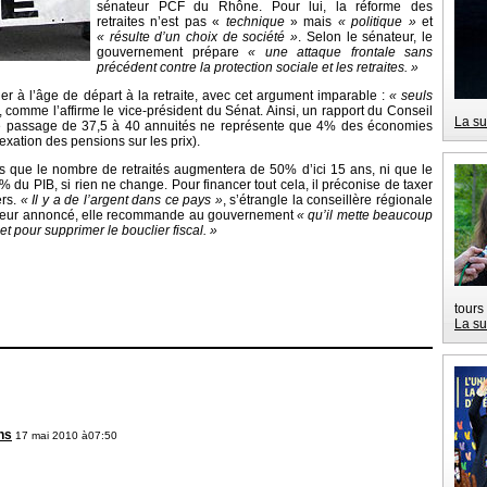
sénateur PCF du Rhône. Pour lui, la réforme des
retraites n’est pas «
technique
» mais
« politique »
et
« résulte d’un choix de société »
. Selon le sénateur, le
gouvernement prépare
« une attaque frontale sans
précédent contre la protection sociale et les retraites. »
er à l’âge de départ à la retraite, avec cet argument imparable :
« seuls
, comme l’affirme le vice-président du Sénat. Ainsi, un rapport du Conseil
La su
e le passage de 37,5 à 40 annuités ne représente que 4% des économies
exation des pensions sur les prix).
as que le nombre de retraités augmentera de 50% d’ici 15 ans, ni que le
 du PIB, si rien ne change. Pour financer tout cela, il préconise de taxer
ers.
« Il y a de l’argent dans ce pays »
, s’étrangle la conseillère régionale
rigueur annoncé, elle recommande au gouvernement
« qu’il mette beaucoup
et pour supprimer le bouclier fiscal. »
tours
La su
ns
17 mai 2010 à07:50