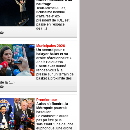
Aulas : anatomie d'un
naufrage
Jean-Michel Aulas,
richissime homme
d'affaires et ex-
président de l'OL, est
passé en l'espace
de (…)
ite
Municipales 2026
Un accord pour «
balayer Aulas et sa
droite réactionnaire »
Anaïs Belouassa
Cherifi avait donné
rendez-vous à la
presse sur un terrain de
basket à proximité des
 de la (…)
ite
Premier tour
Aulas s'effondre, la
Métropole pourrait
basculer
Le contraste n'aurait
pas pu être plus
saisissant : une gauche
euphorique, une droite