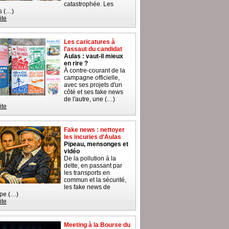
catastrophée. Les
s (…)
ite
Les caricatures à
l'assaut du candidat
Aulas : vaut-il mieux
en rire ?
À contre-courant de la
campagne officielle,
avec ses projets d'un
côté et ses fake news
de l'autre, une (…)
ite
Fake news : nettoyer
les incuries d'Aulas
Pipeau, mensonges et
vidéo
De la pollution à la
dette, en passant par
les transports en
commun et la sécurité,
les fake news de
ipe (…)
ite
Meeting à la Bourse du