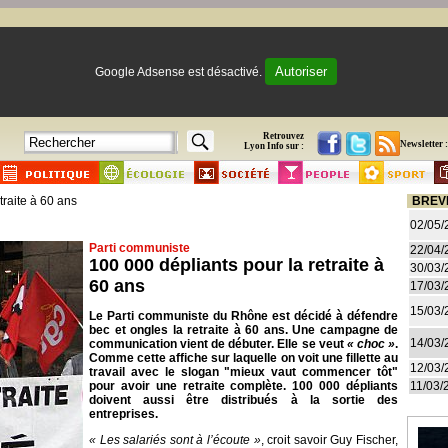
Autoriser
Google Adsense est désactivé.
Retrouvez
Newsletter :
Lyon Info sur :
traite à 60 ans
BREV
02/05/
Parti communiste
22/04/
100 000 dépliants pour la retraite à
30/03/
60 ans
17/03/
15/03/
Le Parti communiste du Rhône est décidé à défendre
bec et ongles la retraite à 60 ans. Une campagne de
14/03/
communication vient de débuter. Elle se veut
« choc »
.
Comme cette affiche sur laquelle on voit une fillette au
12/03/
travail avec le slogan "mieux vaut commencer tôt"
pour avoir une retraite complète. 100 000 dépliants
11/03/
doivent aussi être distribués à la sortie des
entreprises.
« Les salariés sont à l’écoute »
, croit savoir Guy Fischer,