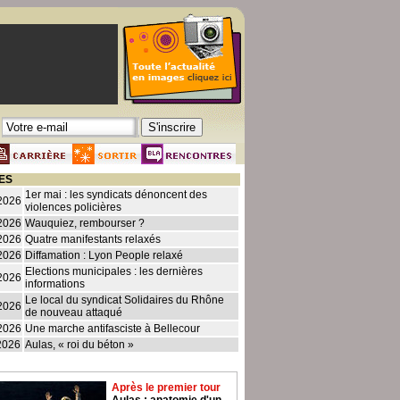
ES
1er mai : les syndicats dénoncent des
2026
violences policières
2026
Wauquiez, rembourser ?
2026
Quatre manifestants relaxés
2026
Diffamation : Lyon People relaxé
Elections municipales : les dernières
2026
informations
Le local du syndicat Solidaires du Rhône
2026
de nouveau attaqué
2026
Une marche antifasciste à Bellecour
2026
Aulas, « roi du béton »
Après le premier tour