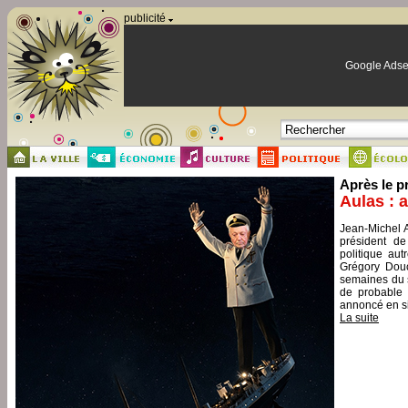
Panneau de gestion des cookies
publicité
Google Adse
Après le p
Aulas : 
Jean-Michel A
président de
politique aut
Grégory Douc
semaines du s
de probable 
annoncé en si
La suite