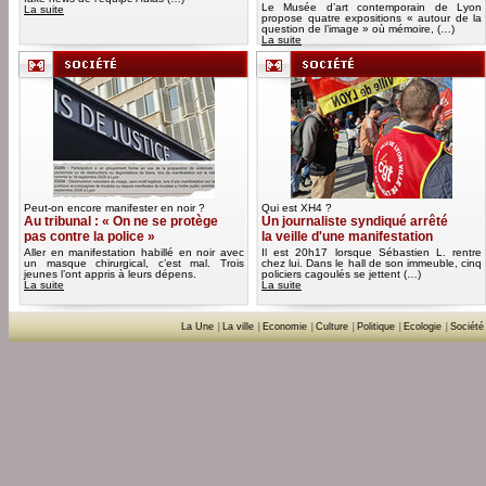
Le Musée d’art contemporain de Lyon
La suite
propose quatre expositions « autour de la
question de l’image » où mémoire, (…)
La suite
Peut-on encore manifester en noir ?
Qui est XH4 ?
Au tribunal : « On ne se protège
Un journaliste syndiqué arrêté
pas contre la police »
la veille d'une manifestation
Aller en manifestation habillé en noir avec
Il est 20h17 lorsque Sébastien L. rentre
un masque chirurgical, c’est mal. Trois
chez lui. Dans le hall de son immeuble, cinq
jeunes l’ont appris à leurs dépens.
policiers cagoulés se jettent (…)
La suite
La suite
La Une
|
La ville
|
Economie
|
Culture
|
Politique
|
Ecologie
|
Société