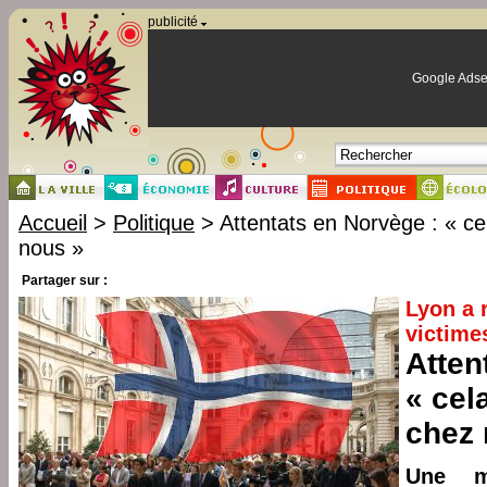
Panneau de gestion des cookies
publicité
Google Adse
Accueil
>
Politique
> Attentats en Norvège : « cel
nous »
Partager sur :
Lyon a
victime
Atten
« cel
chez 
Une m