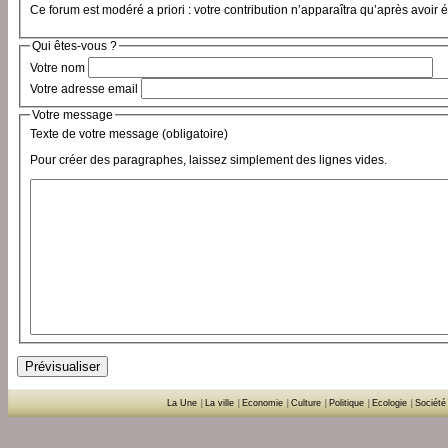
Ce forum est modéré a priori : votre contribution n’apparaîtra qu’après avoir 
Qui êtes-vous ?
Votre nom
Votre adresse email
Votre message
Texte de votre message (obligatoire)
Pour créer des paragraphes, laissez simplement des lignes vides.
La Une
|
La ville
|
Economie
|
Culture
|
Politique
|
Ecologie
|
Société