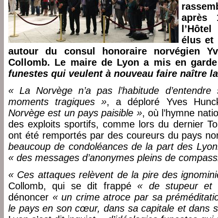
rassem
après 
l’Hôte
élus et
autour du consul honoraire norvégien Y
Collomb. Le maire de Lyon a mis en garde
funestes qui veulent à nouveau faire naître l
« La Norvège n’a pas l’habitude d’entendre
moments tragiques »
, a déploré Yves Hunck
Norvège est un pays paisible »
, où l’hymne nati
des exploits sportifs, comme lors du dernier T
ont été remportés par des coureurs du pays no
beaucoup de condoléances de la part des Lyon
« des messages d’anonymes pleins de compassio
« Ces attaques relèvent de la pire des ignomin
Collomb, qui se dit frappé
« de stupeur et 
dénoncer
« un crime atroce par sa préméditation
le pays en son cœur, dans sa capitale et dans 