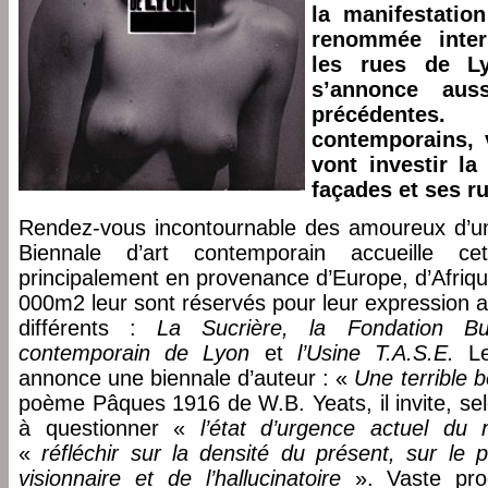
la manifestatio
renommée intern
les rues de L
s’annonce aus
précédente
contemporains, 
vont investir la
façades et ses r
Rendez-vous incontournable des amoureux d’un 
Biennale d’art contemporain accueille ce
principalement en provenance d’Europe, d’Afriqu
000m2 leur sont réservés pour leur expression ar
différents :
La Sucrière, la Fondation Bu
contemporain de Lyon
et
l’Usine T.A.S.E.
Le
annonce une biennale d’auteur : «
Une terrible 
poème Pâques 1916 de W.B. Yeats, il invite, selo
à questionner «
l’état d’urgence actuel du
«
réfléchir sur la densité du présent, sur le p
visionnaire et de l’hallucinatoire
». Vaste pro