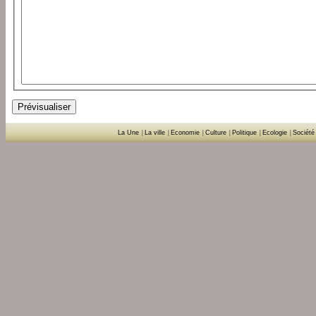
La Une
|
La ville
|
Economie
|
Culture
|
Politique
|
Ecologie
|
Société