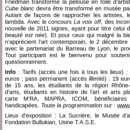
Friedman transforme la pelouse en toile d’artis
Cube blanc
devra être transformé en musée par 
Autant de façons de rapprocher les artistes, l
lambda. Avec le concours
La voix off
, des inco
nouvelle de 2011 signes, ayant pour titre celui d
beauté est née
). Et pour ceux qui malgré la b
n’apprécient l’art contemporain, le 2 décembre 
avec le partenariat du Barreau de Lyon, le pro
Tout participant est le bienvenu pour souten
questionnement.
Info
: Tarifs (accès une fois à tous les lieux) : 
euros ; pass permanent (accès illimité) : 19 eur
de 15 ans, les étudiants de la région Rhône-
d’arts, étudiants en histoire de l’art et arts p
carte M’RA, MAPRA, ICOM, bénéficiaire
handicapées.
Toute la programmation sur
:
www.
Lieux d’exposition : La Sucrière, le Musée d’
Fondation Bullukian, Usine T.A.S.E.