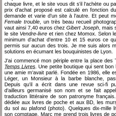
chaque livre, et le site vous dit s’il l’achète ou pa
prix d’achat proposé est calculé en fonction du
demande et varie d’un site à l’autre. Et peut m
Female trouble
, un très beau recueil photogra
vaut ainsi 7,40 euros chez
Gibert Joseph
, mais 
le site
Vendre-livre
et rien chez Momox. Selon les 
minimum d’achat d’entre 10 et 15 euros ce qu
permis sur aucun des trois. Je me suis alors m
solutions en écumant les bouquinistes de Lyon.
J’ai commencé mon périple entre la place des 
Temps Livres
. Une petite boutique qui sent bon
une amie m’avait parlé. Fondée en 1986, elle e
Léger, un Monsieur à la barbe blanche, passi
Depuis qu’il a écrit dans une revue sci-fi p
d’ailleurs germanisé son nom et se fait app
traduction littéraire de son patronyme français
dédiée aux livres de poche et aux BD, les murs
du sol au plafond (photo). Quelques dix-mille li
son comptage. Marc me prend trois livres de p