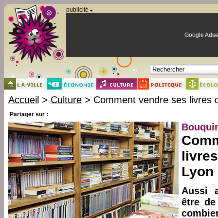
Panneau de gestion des cookies
publicité
Google Adse
Accueil
>
Culture
> Comment vendre ses livres d
Partager sur :
Bouquin
Comm
livre
Lyon
Aussi 
être de
combie