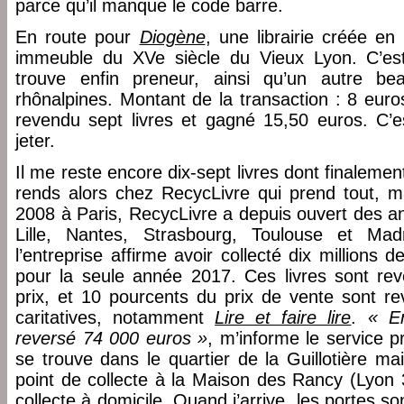
parce qu’il manque le code barre.
En route pour
Diogène
, une librairie créée en
immeuble du XVe siècle du Vieux Lyon. C’est
trouve enfin preneur, ainsi qu’un autre be
rhônalpines. Montant de la transaction : 8 euro
revendu sept livres et gagné 15,50 euros. C’e
jeter.
Il me reste encore dix-sept livres dont finalem
rends alors chez RecycLivre qui prend tout, m
2008 à Paris, RecycLivre a depuis ouvert des a
Lille, Nantes, Strasbourg, Toulouse et Mad
l’entreprise affirme avoir collecté dix millions d
pour la seule année 2017. Ces livres sont reve
prix, et 10 pourcents du prix de vente sont re
caritatives, notamment
Lire et faire lire
.
« E
reversé 74 000 euros »
, m’informe le service p
se trouve dans le quartier de la Guillotière m
point de collecte à la Maison des Rancy (Lyon 
collecte à domicile. Quand j’arrive, les portes s