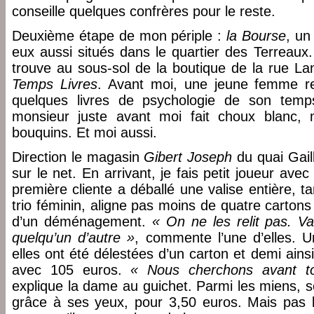
conseille quelques confrères pour le reste.
Deuxième étape de mon périple :
la Bourse
, un
eux aussi situés dans le quartier des Terreaux
trouve au sous-sol de la boutique de la rue La
Temps Livres
. Avant moi, une jeune femme r
quelques livres de psychologie de son temp
monsieur juste avant moi fait choux blanc,
bouquins. Et moi aussi.
Direction le magasin
Gibert Joseph
du quai Gail
sur le net. En arrivant, je fais petit joueur ave
première cliente a déballé une valise entière, t
trio féminin, aligne pas moins de quatre cartons
d’un déménagement.
« On ne les relit pas. Va
quelqu’un d’autre »
, commente l’une d’elles. U
elles ont été délestées d’un carton et demi ains
avec 105 euros.
« Nous cherchons avant to
explique la dame au guichet. Parmi les miens, 
grâce à ses yeux, pour 3,50 euros. Mais pas l