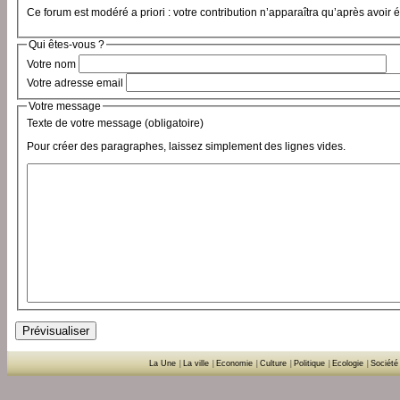
Ce forum est modéré a priori : votre contribution n’apparaîtra qu’après avoir 
Qui êtes-vous ?
Votre nom
Votre adresse email
Votre message
Texte de votre message (obligatoire)
Pour créer des paragraphes, laissez simplement des lignes vides.
La Une
|
La ville
|
Economie
|
Culture
|
Politique
|
Ecologie
|
Société