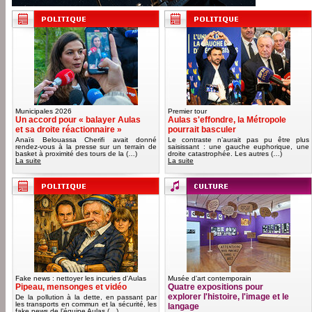
Municipales 2026
Premier tour
Un accord pour « balayer Aulas
Aulas s'effondre, la Métropole
et sa droite réactionnaire »
pourrait basculer
Anaïs Belouassa Cherifi avait donné
Le contraste n’aurait pas pu être plus
rendez-vous à la presse sur un terrain de
saisissant : une gauche euphorique, une
basket à proximité des tours de la (…)
droite catastrophée. Les autres (…)
La suite
La suite
Fake news : nettoyer les incuries d'Aulas
Musée d'art contemporain
Pipeau, mensonges et vidéo
Quatre expositions pour
explorer l'histoire, l'image et le
De la pollution à la dette, en passant par
les transports en commun et la sécurité, les
langage
fake news de l’équipe Aulas (…)