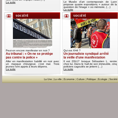
Le Musée d’art contemporain de Lyon
La suite
propose quatre expositions « autour de la
question de l’image » où mémoire, (…)
La suite
Peut-on encore manifester en noir ?
Qui est XH4 ?
Au tribunal : « On ne se protège
Un journaliste syndiqué arrêté
pas contre la police »
la veille d'une manifestation
Aller en manifestation habillé en noir avec
Il est 20h17 lorsque Sébastien L. rentre
un masque chirurgical, c’est mal. Trois
chez lui. Dans le hall de son immeuble, cinq
jeunes l’ont appris à leurs dépens.
policiers cagoulés se jettent (…)
La suite
La suite
La Une
|
La ville
|
Economie
|
Culture
|
Politique
|
Ecologie
|
Société