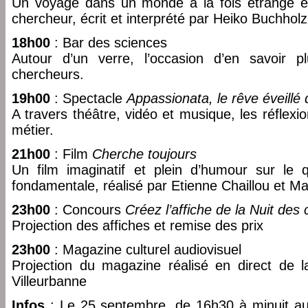
Un voyage dans un monde à la fois étrange et
chercheur, écrit et interprété par Heiko Buchholz
18h00
: Bar des sciences
Autour d’un verre, l’occasion d’en savoir p
chercheurs.
19h00
: Spectacle
Appassionata, le rêve éveill
A travers théâtre, vidéo et musique, les réflex
métier.
21h00
: Film
Cherche toujours
Un film imaginatif et plein d’humour sur le 
fondamentale, réalisé par Etienne Chaillou et Ma
23h00
: Concours
Créez l’affiche de la Nuit de
Projection des affiches et remise des prix
23h00
: Magazine culturel audiovisuel
Projection du magazine réalisé en direct de 
Villeurbanne
Infos
: Le 25 septembre, de 16h30 à minuit au 