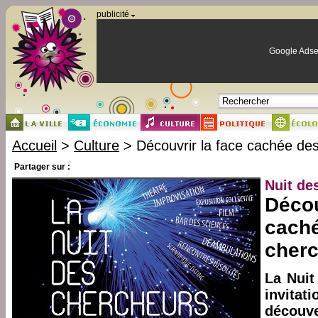
Panneau de gestion des cookies
publicité
Google Adse
Accueil
>
Culture
> Découvrir la face cachée de
Partager sur :
Nuit de
Décou
cach
cher
La Nuit
invitat
découv