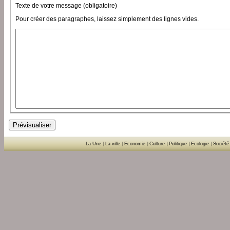
Texte de votre message (obligatoire)
Pour créer des paragraphes, laissez simplement des lignes vides.
La Une
|
La ville
|
Economie
|
Culture
|
Politique
|
Ecologie
|
Société