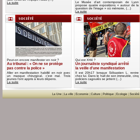
Le Musée d’art contemporain de Lyon
La suite
propose quatre expositions « autour de la
question de l’image » où mémoire, (…)
La suite
Peut-on encore manifester en noir ?
Qui est XH4 ?
Au tribunal : « On ne se protège
Un journaliste syndiqué arrêté
pas contre la police »
la veille d'une manifestation
Aller en manifestation habillé en noir avec
Il est 20h17 lorsque Sébastien L. rentre
un masque chirurgical, c’est mal. Trois
chez lui. Dans le hall de son immeuble, cinq
jeunes l’ont appris à leurs dépens.
policiers cagoulés se jettent (…)
La suite
La suite
La Une
|
La ville
|
Economie
|
Culture
|
Politique
|
Ecologie
|
Société