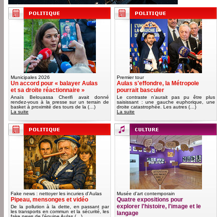
Municipales 2026
Premier tour
Un accord pour « balayer Aulas
Aulas s'effondre, la Métropole
et sa droite réactionnaire »
pourrait basculer
Anaïs Belouassa Cherifi avait donné
Le contraste n’aurait pas pu être plus
rendez-vous à la presse sur un terrain de
saisissant : une gauche euphorique, une
basket à proximité des tours de la (…)
droite catastrophée. Les autres (…)
La suite
La suite
Fake news : nettoyer les incuries d'Aulas
Musée d'art contemporain
Pipeau, mensonges et vidéo
Quatre expositions pour
explorer l'histoire, l'image et le
De la pollution à la dette, en passant par
les transports en commun et la sécurité, les
langage
fake news de l’équipe Aulas (…)