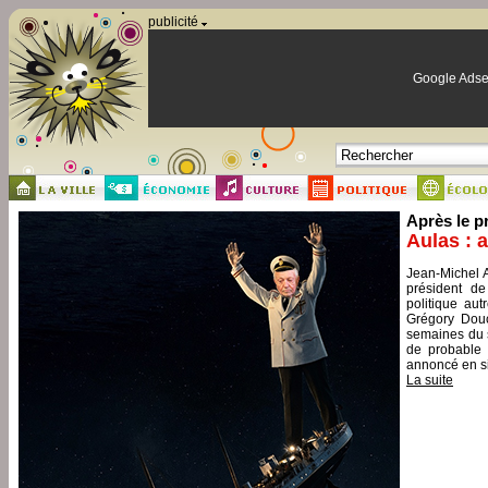
Panneau de gestion des cookies
publicité
Google Adse
Après le p
Aulas : 
Jean-Michel A
président de
politique aut
Grégory Douc
semaines du s
de probable 
annoncé en si
La suite