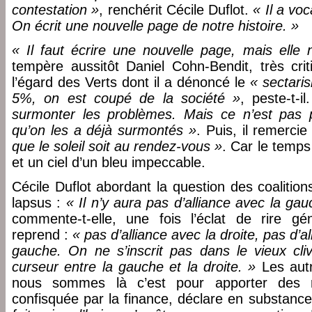
contestation »
, renchérit Cécile Duflot.
« Il a voc
On écrit une nouvelle page de notre histoire. »
« Il faut écrire une nouvelle page, mais elle 
tempère aussitôt Daniel Cohn-Bendit, très crit
l’égard des Verts dont il a dénoncé le
« sectari
5%, on est coupé de la société »
, peste-t-i
surmonter les problèmes. Mais ce n’est pas p
qu’on les a déjà surmontés »
. Puis, il remerci
que le soleil soit au rendez-vous »
. Car le temps
et un ciel d’un bleu impeccable.
Cécile Duflot abordant la question des coaliti
lapsus :
« Il n’y aura pas d’alliance avec la gau
commente-t-elle, une fois l’éclat de rire gé
reprend :
« pas d’alliance avec la droite, pas d’
gauche. On ne s’inscrit pas dans le vieux cli
curseur entre la gauche et la droite. »
Les autr
nous sommes là c’est pour apporter des
confisquée par la finance, déclare en substan