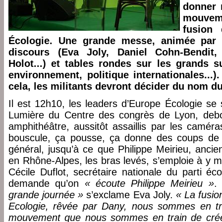
donner 
mouveme
fusion 
Écologie. Une grande messe, animée par 
discours (Eva Joly, Daniel Cohn-Bendit, 
Holot...) et tables rondes sur les grands su
environnement, politique internationales...)
cela, les militants devront décider du nom
Il est 12h10, les leaders d’Europe Écologie se
Lumière du Centre des congrès de Lyon, debou
amphithéâtre, aussitôt assaillis par les camér
bouscule, ça pousse, ça donne des coups de
général, jusqu’à ce que Philippe Meirieu, anci
en Rhône-Alpes, les bras levés, s’emploie à y m
Cécile Duflot, secrétaire nationale du parti éc
demande qu’on
« écoute Philippe Meirieu »
.
grande journée »
s’exclame Eva Joly.
« La fusio
Ecologie, rêvée par Dany, nous sommes en tra
mouvement que nous sommes en train de créer