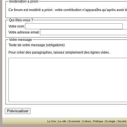
modération a priori
Ce forum est modéré a priori : votre contribution n’apparaîtra qu’après avoir 
Qui êtes-vous ?
Votre nom
Votre adresse email
Votre message
Texte de votre message (obligatoire)
Pour créer des paragraphes, laissez simplement des lignes vides.
La Une
|
La ville
|
Economie
|
Culture
|
Politique
|
Ecologie
|
Société