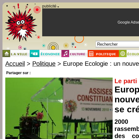
Panneau de gestion des cookies
publicité
Google Adse
Accueil
>
Politique
> Europe Ecologie : un nouv
Partager sur :
Le parti
Europ
nouv
se cr
2000 
rassemb
des co