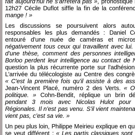
fait aujourd’hui ne s’arrêtera pas »
, pronostique
12h27 Cécile Duflot siffle la fin de la confére
mange ! »
Les discussions se poursuivent alors auto
responsables les plus demandés : Daniel C
entouré d’une nuée de caméras et micr
négativement tous ceux qui travaillent avec lui. 
d’une thèse, comment des personnes intelli
Borloo perdent leur intelligence au contact de 
question la plus récurrente porte sur l’adhésio
L’arrivée du télécologiste au Centre des congr
« C’est la première fois qu’il assiste à des ass
Jean-Vincent Placé, numéro 2 des Verts.
« O
politique. »
Cohn-Bendit, réplique un brin 
pendant 3 mois avec Nicolas Hulot pour q
Régionales. Il n’est pas venu. S’il vient maintenan
vient pas, c’est sa vie. »
Un peu plus loin, Philippe Meirieu explique en
se veut différent :
« Les partis classiques son