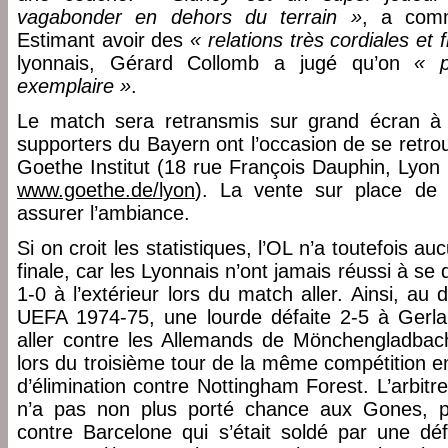
vagabonder en dehors du terrain »
, a comm
Estimant avoir des
« relations très cordiales et
lyonnais, Gérard Collomb a jugé qu’on
« p
exemplaire »
.
Le match sera retransmis sur grand écran à B
supporters du Bayern ont l’occasion de se retr
Goethe Institut (18 rue François Dauphin, Lyon
www.goethe.de/lyon
). La vente sur place de b
assurer l’ambiance.
Si on croit les statistiques, l’OL n’a toutefois 
finale, car les Lyonnais n’ont jamais réussi à se q
1-0 à l’extérieur lors du match aller. Ainsi, a
UEFA 1974-75, une lourde défaite 2-5 à Gerla
aller contre les Allemands de Mönchengladbac
lors du troisième tour de la même compétition 
d’élimination contre Nottingham Forest. L’arbi
n’a pas non plus porté chance aux Gones, pui
contre Barcelone qui s’était soldé par une dé