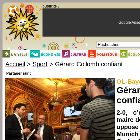
Panneau de gestion des cookies
publicité
Google Adse
Accueil
>
Sport
> Gérard Collomb confiant
Partager sur :
OL-Bay
Géra
confi
2-0, c
maire d
oppos
Munich 