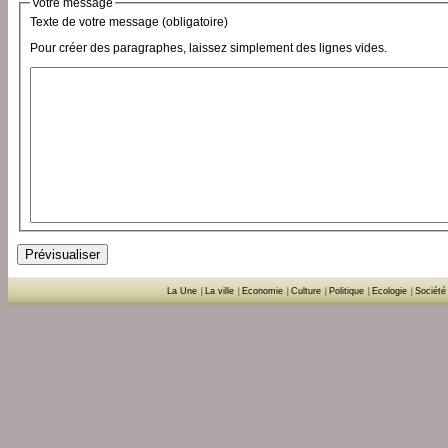
Votre message
Texte de votre message (obligatoire)
Pour créer des paragraphes, laissez simplement des lignes vides.
La Une
|
La ville
|
Economie
|
Culture
|
Politique
|
Ecologie
|
Société