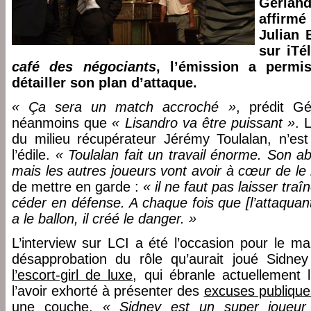
Gerlan
affirm
Julian 
sur iTé
café des négociants
, l’émission a permi
détailler son plan d’attaque.
« Ça sera un match accroché »
, prédit G
néanmoins que
« Lisandro va être puissant »
. 
du milieu récupérateur Jérémy Toulalan, n’est
l’édile.
« Toulalan fait un travail énorme. Son a
mais les autres joueurs vont avoir à cœur de le
de mettre en garde :
« il ne faut pas laisser traîn
céder en défense. A chaque fois que [l’attaqua
a le ballon, il créé le danger. »
L’interview sur LCI a été l’occasion pour le m
désapprobation du rôle qu’aurait joué Sidne
l’escort-girl de luxe
, qui ébranle actuellement 
l’avoir exhorté à présenter des
excuses publique
une couche.
« Sidney est un super joueur