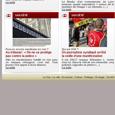
Le Musée d’art contemporain de Lyon
La suite
propose quatre expositions « autour de la
question de l’image » où mémoire, (…)
La suite
Peut-on encore manifester en noir ?
Qui est XH4 ?
Au tribunal : « On ne se protège
Un journaliste syndiqué arrêté
pas contre la police »
la veille d'une manifestation
Aller en manifestation habillé en noir avec
Il est 20h17 lorsque Sébastien L. rentre
un masque chirurgical, c’est mal. Trois
chez lui. Dans le hall de son immeuble, cinq
jeunes l’ont appris à leurs dépens.
policiers cagoulés se jettent (…)
La suite
La suite
La Une
|
La ville
|
Economie
|
Culture
|
Politique
|
Ecologie
|
Société