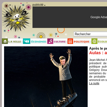
Panneau de gestion des cookies
publicité
Google Adse
Après le p
Aulas : 
Jean-Michel A
président de
politique aut
Grégory Douc
semaines du s
de probable 
annoncé en si
La suite