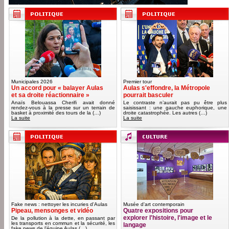
Municipales 2026
Premier tour
Un accord pour « balayer Aulas
Aulas s'effondre, la Métropole
et sa droite réactionnaire »
pourrait basculer
Anaïs Belouassa Cherifi avait donné
Le contraste n’aurait pas pu être plus
rendez-vous à la presse sur un terrain de
saisissant : une gauche euphorique, une
basket à proximité des tours de la (…)
droite catastrophée. Les autres (…)
La suite
La suite
Fake news : nettoyer les incuries d'Aulas
Musée d'art contemporain
Pipeau, mensonges et vidéo
Quatre expositions pour
explorer l'histoire, l'image et le
De la pollution à la dette, en passant par
les transports en commun et la sécurité, les
langage
fake news de l’équipe Aulas (…)