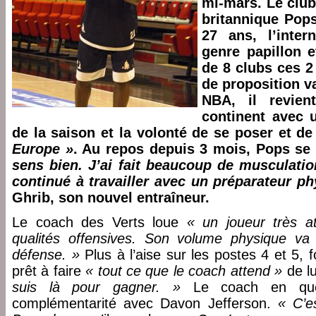
mi-mars. Le club
britannique Pop
27 ans, l’inter
genre papillon 
de 8 clubs ces 2
de proposition v
NBA, il revie
continent avec u
de la saison et la volonté de se poser et d
Europe »
. Au repos depuis 3 mois, Pops se 
sens bien. J’ai fait beaucoup de musculati
continué à travailler avec un préparateur p
Ghrib, son nouvel entraîneur.
Le coach des Verts loue
« un joueur très a
qualités offensives. Son volume physique v
défense. »
Plus à l’aise sur les postes 4 et 5, 
prêt à faire
« tout ce que le coach attend »
de lu
suis là pour gagner. »
Le coach en ques
complémentarité avec Davon Jefferson.
« C’e