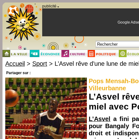
Panneau de gestion des cookies
publicité
Google Adse
Accueil
>
Sport
> L’Asvel rêve d’une lune de mie
Partager sur :
Pops Mensah-Bon
Villeurbanne
L’Asvel rêv
miel avec P
L’Asvel
a fini pa
pour Bangaly Fo
droit et indispo