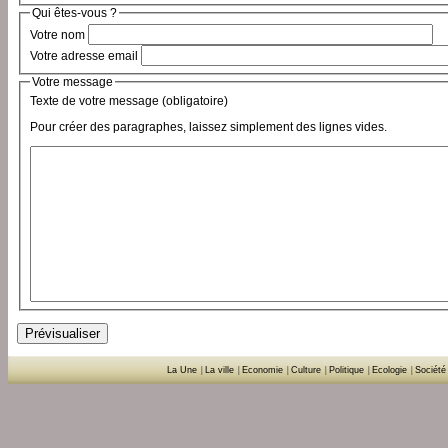
Qui êtes-vous ?
Votre nom
Votre adresse email
Votre message
Texte de votre message (obligatoire)
Pour créer des paragraphes, laissez simplement des lignes vides.
La Une
|
La ville
|
Economie
|
Culture
|
Politique
|
Ecologie
|
Société