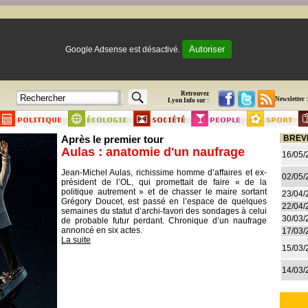
Autoriser
Google Adsense est désactivé.
Retrouvez
Newsletter :
Lyon Info sur :
Après le premier tour
BREV
Aulas : anatomie d'un naufrage
16/05/
Jean-Michel Aulas, richissime homme d’affaires et ex-
02/05/
président de l’OL, qui promettait de faire « de la
politique autrement » et de chasser le maire sortant
23/04/
Grégory Doucet, est passé en l’espace de quelques
22/04/
semaines du statut d’archi-favori des sondages à celui
30/03/
de probable futur perdant. Chronique d’un naufrage
annoncé en six actes.
17/03/
La suite
15/03/
14/03/