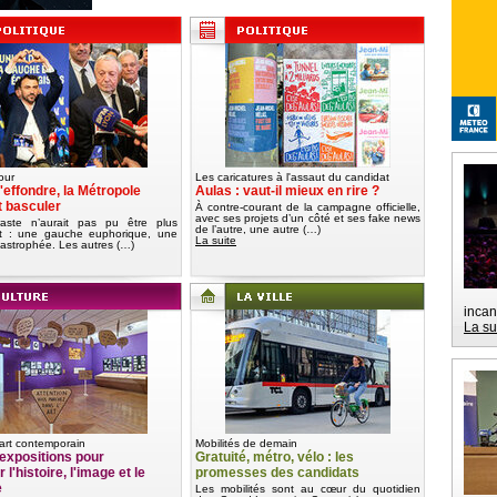
our
Les caricatures à l'assaut du candidat
'effondre, la Métropole
Aulas : vaut-il mieux en rire ?
t basculer
À contre-courant de la campagne officielle,
avec ses projets d’un côté et ses fake news
aste n’aurait pas pu être plus
de l’autre, une autre (…)
nt : une gauche euphorique, une
La suite
tastrophée. Les autres (…)
incan
La su
art contemporain
Mobilités de demain
expositions pour
Gratuité, métro, vélo : les
 l'histoire, l'image et le
promesses des candidats
e
Les mobilités sont au cœur du quotidien