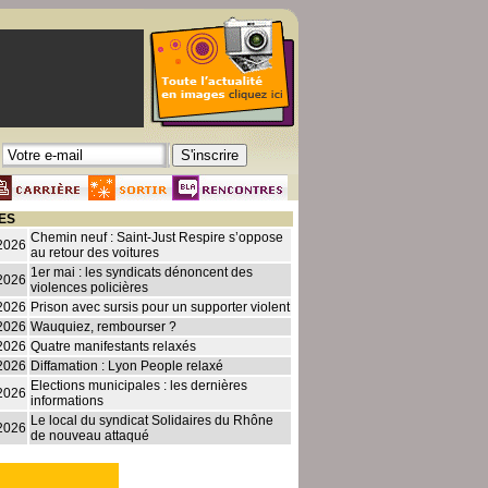
ES
Chemin neuf : Saint-Just Respire s’oppose
2026
au retour des voitures
1er mai : les syndicats dénoncent des
2026
violences policières
2026
Prison avec sursis pour un supporter violent
2026
Wauquiez, rembourser ?
2026
Quatre manifestants relaxés
2026
Diffamation : Lyon People relaxé
Elections municipales : les dernières
2026
informations
Le local du syndicat Solidaires du Rhône
2026
de nouveau attaqué