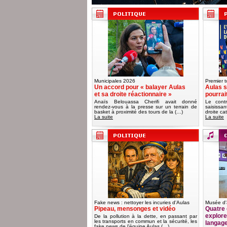
Municipales 2026
Premier t
Un accord pour « balayer Aulas
Aulas s
et sa droite réactionnaire »
pourrai
Anaïs Belouassa Cherifi avait donné
Le contr
rendez-vous à la presse sur un terrain de
saisissa
basket à proximité des tours de la (…)
droite ca
La suite
La suite
Fake news : nettoyer les incuries d'Aulas
Musée d'
Pipeau, mensonges et vidéo
Quatre 
explorer
De la pollution à la dette, en passant par
les transports en commun et la sécurité, les
langag
fake news de l’équipe Aulas (…)